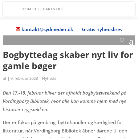
DGI Huset Vordingborg
SYDMEDIER PARTNERE
✉
kontakt@sydmedier.dk
Gratis nyhedsbrev
Bogbyttedag skaber nyt liv for
gamle bøger
af
|
9. februar 2023
|
Nyheder
Den 17.-18. februar bliver der afholdt bogbytteweekend på
Vordingborg Bibliotek, hvor alle kan komme hjem med nye
historier i rygsækken.
Der er fokus på genbrug, byttehandler og kærlighed for
litteratur, når Vordingborg Bibliotek åbner dørene til den