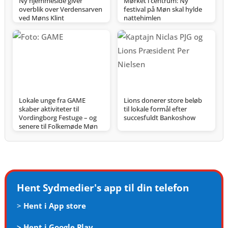
Ny hjemmeside giver
Mørket i centrum: Ny
overblik over Verdensarven
festival på Møn skal hylde
ved Møns Klint
nattehimlen
Lokale unge fra GAME
Lions donerer store beløb
skaber aktiviteter til
til lokale formål efter
Vordingborg Festuge – og
succesfuldt Bankoshow
senere til Folkemøde Møn
Hent Sydmedier's app til din telefon
>
Hent i App store
>
Hent i Google Play