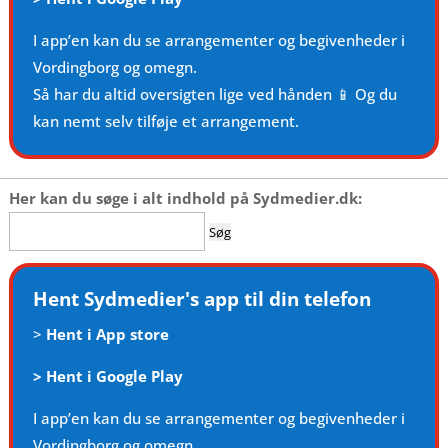
I app’en kan du se arrangementer og begivenheder i
Vordingborg og omegn.
Så har du altid oversigten lige ved hånden 📱 Og du
kan nemt selv tilføje et arrangement.
Her kan du søge i alt indhold på Sydmedier.dk:
Søg
efter:
Hent Sydmedier's app til din telefon
>
Hent i App store
>
Hent i Google Play
I app’en kan du se arrangementer og begivenheder i
Vordingborg og omegn.