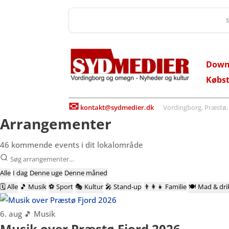
Down
Købs
✉
kontakt@sydmedier.dk
Vordingborg, Præstø, St
Arrangementer
46
kommende events i dit lokalområde
Alle
I dag
Denne uge
Denne måned
🗓
Alle
🎵
Musik
⚽
Sport
🎭
Kultur
🎤
Stand-up
👨‍👩‍👧
Familie
🍽️
Mad & dri
6. aug
🎵 Musik
Musik over Præstø Fjord 2026