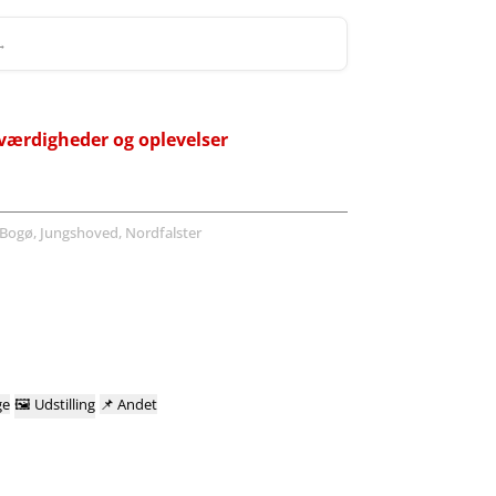
 →
værdigheder og oplevelser
Bogø, Jungshoved, Nordfalster
ge
🖼️
Udstilling
📌
Andet