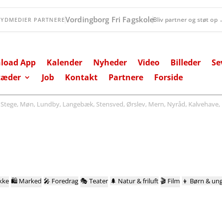
Øernes Revision
Bliv partner og støt op
SYDMEDIER PARTNERE
load App
Kalender
Nyheder
Video
Billeder
Se
tæder
Job
Kontakt
Partnere
Forside
ege, Møn, Lundby, Langebæk, Stensved, Ørslev, Mern, Nyråd, Kalvehave, 
kke
🛍️
Marked
🎤
Foredrag
🎭
Teater
🌲
Natur & friluft
🎬
Film
👦
Børn & un