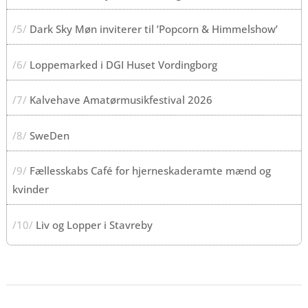
/5/
Dark Sky Møn inviterer til ’Popcorn & Himmelshow’
/6/
Loppemarked i DGI Huset Vordingborg
/7/
Kalvehave Amatørmusikfestival 2026
/8/
SweDen
/9/
Fællesskabs Café for hjerneskaderamte mænd og
kvinder
/10/
Liv og Lopper i Stavreby