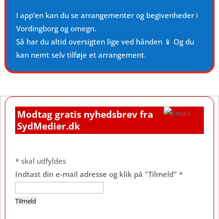
I app’en kan du se arrangementer og begivenheder i
Vordingborg og omegn.
Så har du altid oversigten lige ved hånden 📱 Og du
kan nemt selv tilføje et arrangement.
Modtag gratis nyhedsbrev fra
SydMedier.dk
*
skal udfyldes
Indtast din e-mail adresse og klik på "Tilmeld"
*