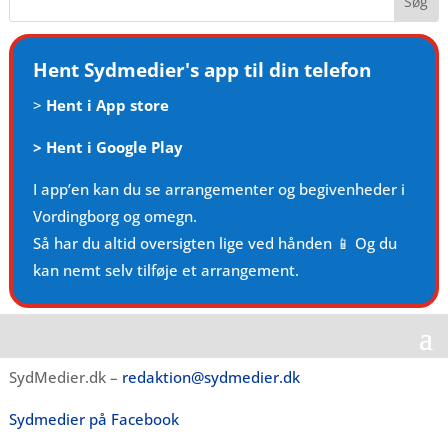
Hent Sydmedier's app til din telefon
>
Hent i App store
>
Hent i Google Play
I app’en kan du se arrangementer og begivenheder i
Vordingborg og omegn.
Så har du altid oversigten lige ved hånden 📱 Og du
kan nemt selv tilføje et arrangement.
SydMedier.dk –
redaktion@sydmedier.dk
Sydmedier på Facebook