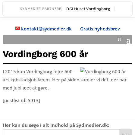
DGI Huset Vordingborg
SYDMEDIER PARTNERE
✉
kontakt@sydmedier.dk
Gratis nyhedsbrev
Vordingborg 600 år
I 2015 kan Vordingborg fejre 600-
års købstadsjubilæum. Her på siden samler vi det, der har
med jubilæet at gøre.
[postlist id=5913]
Her kan du søge i alt indhold på Sydmedier.dk: