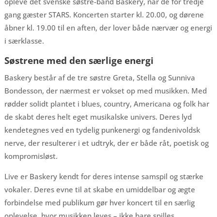
opleve det svenske søstre-band Baskery, når de for tredje
gang gæster STARS. Koncerten starter kl. 20.00, og dørene
åbner kl. 19.00 til en aften, der lover både nærvær og energi
i særklasse.
Søstrene med den særlige energi
Baskery består af de tre søstre Greta, Stella og Sunniva
Bondesson, der nærmest er vokset op med musikken. Med
rødder solidt plantet i blues, country, Americana og folk har
de skabt deres helt eget musikalske univers. Deres lyd
kendetegnes ved en tydelig punkenergi og fandenivoldsk
nerve, der resulterer i et udtryk, der er både råt, poetisk og
kompromisløst.
Live er Baskery kendt for deres intense samspil og stærke
vokaler. Deres evne til at skabe en umiddelbar og ægte
forbindelse med publikum gør hver koncert til en særlig
oplevelse, hvor musikken leves – ikke bare spilles.