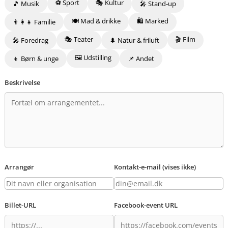
⚽ Sport
🎭 Kultur
🎵 Musik
🎤 Stand-up
🍽️ Mad & drikke
🛍️ Marked
👨‍👩‍👧 Familie
🎭 Teater
🎬 Film
🎤 Foredrag
🌲 Natur & friluft
🖼️ Udstilling
👦 Børn & unge
📌 Andet
Beskrivelse
Arrangør
Kontakt-e-mail (vises ikke)
Billet-URL
Facebook-event URL