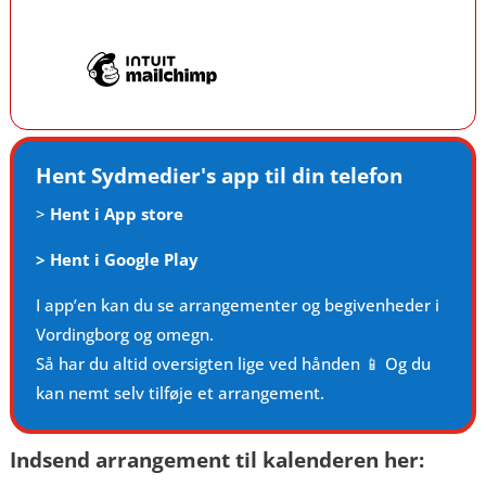
Hent Sydmedier's app til din telefon
>
Hent i App store
>
Hent i Google Play
I app’en kan du se arrangementer og begivenheder i
Vordingborg og omegn.
Så har du altid oversigten lige ved hånden 📱 Og du
kan nemt selv tilføje et arrangement.
Indsend arrangement til kalenderen her: