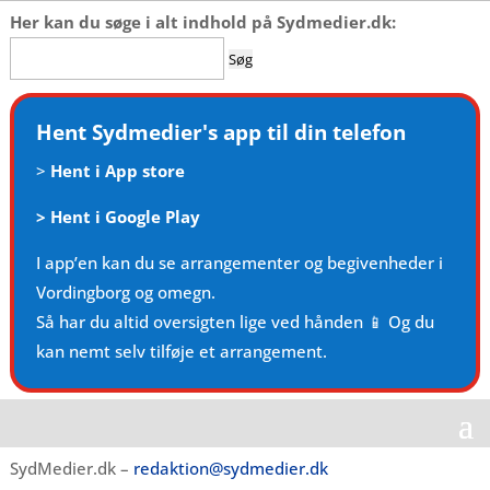
Her kan du søge i alt indhold på Sydmedier.dk:
Søg
efter:
Hent Sydmedier's app til din telefon
>
Hent i App store
>
Hent i Google Play
I app’en kan du se arrangementer og begivenheder i
Vordingborg og omegn.
Så har du altid oversigten lige ved hånden 📱 Og du
kan nemt selv tilføje et arrangement.
SydMedier.dk –
redaktion@sydmedier.dk