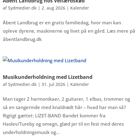
Åbent Landbrug hos Velfærdskød
af
Sydmedier.dk
|
2. aug 2026
|
Kalender
Åbent Landbrug er en gratis familiedag, hvor man kan
opleve dyrene, maskinerne og livet på en gård. Læs mere på
åbentlandbrug.dk
Musikunderholdning med Lizetband
af
Sydmedier.dk
|
31. jul 2026
|
Kalender
Man tager 2 harmonikaer, 2 guitarer, 1 elbas, trommer og
så en sangerinde med knaldrødt hår – hvad har man så?
Rigtigt gættet: LIZET-BAND Bandet kommer fra
Haslev/Tureby og omegn, glæd jer til en fest med deres
underholdningsmusik og...