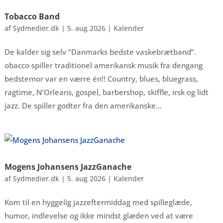
Tobacco Band
af
Sydmedier.dk
|
5. aug 2026
|
Kalender
De kalder sig selv “Danmarks bedste vaskebrætband”.
obacco spiller traditionel amerikansk musik fra dengang
bedstemor var en værre én!! Country, blues, bluegrass,
ragtime, N’Orleans, gospel, barbershop, skiffle, irsk og lidt
jazz. De spiller godter fra den amerikanske...
Mogens Johansens JazzGanache
af
Sydmedier.dk
|
5. aug 2026
|
Kalender
Kom til en hyggelig jazzeftermiddag med spilleglæde,
humor, indlevelse og ikke mindst glæden ved at være