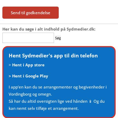
Send til godkendelse
Her kan du søge i alt indhold på Sydmedier.dk:
Søg
efter:
Hent Sydmedier's app til din telefon
>
Hent i App store
>
Hent i Google Play
I app’en kan du se arrangementer og begivenheder i
Vordingborg og omegn.
Så har du altid oversigten lige ved hånden 📱 Og du
kan nemt selv tilføje et arrangement.