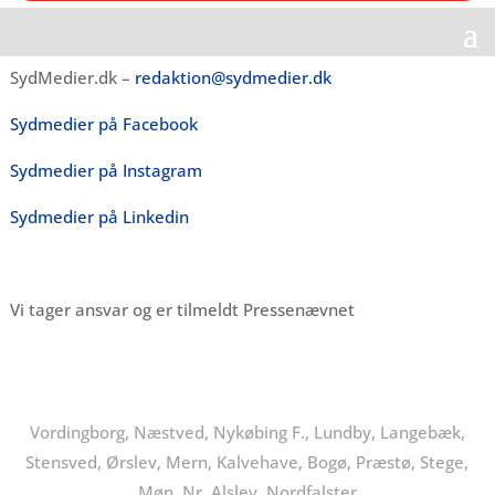
SydMedier.dk –
redaktion@sydmedier.dk
Sydmedier på Facebook
Sydmedier på Instagram
Sydmedier på Linkedin
Vi tager ansvar og er tilmeldt Pressenævnet
Vordingborg, Næstved, Nykøbing F., Lundby, Langebæk,
Stensved, Ørslev, Mern, Kalvehave, Bogø, Præstø, Stege,
Møn, Nr. Alslev, Nordfalster