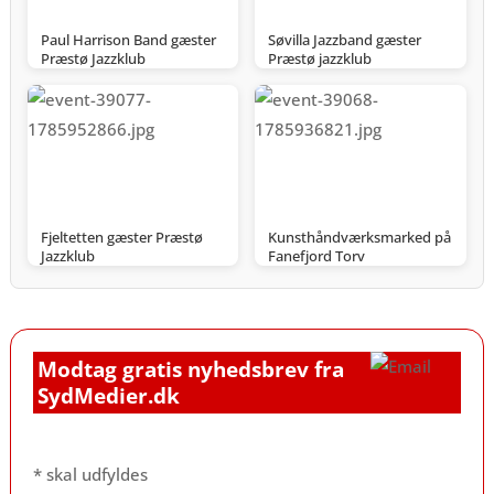
Paul Harrison Band gæster
Søvilla Jazzband gæster
Præstø Jazzklub
Præstø jazzklub
Fjeltetten gæster Præstø
Kunsthåndværksmarked på
Jazzklub
Fanefjord Torv
Modtag gratis nyhedsbrev fra
SydMedier.dk
*
skal udfyldes