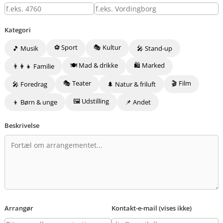
Kategori
⚽ Sport
🎭 Kultur
🎵 Musik
🎤 Stand-up
🍽️ Mad & drikke
🛍️ Marked
👨‍👩‍👧 Familie
🎭 Teater
🎬 Film
🎤 Foredrag
🌲 Natur & friluft
🖼️ Udstilling
👦 Børn & unge
📌 Andet
Beskrivelse
Arrangør
Kontakt-e-mail (vises ikke)