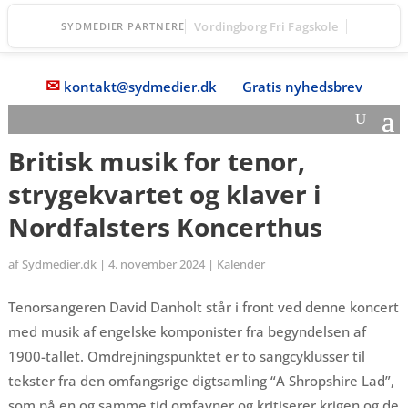
Vordingborg Fri Fagskole
SYDMEDIER PARTNERE
✉
kontakt@sydmedier.dk
Gratis nyhedsbrev
Britisk musik for tenor,
strygekvartet og klaver i
Nordfalsters Koncerthus
af
Sydmedier.dk
|
4. november 2024
|
Kalender
Tenorsangeren David Danholt står i front ved denne koncert
med musik af engelske komponister fra begyndelsen af
1900-tallet. Omdrejningspunktet er to sangcyklusser til
tekster fra den omfangsrige digtsamling “A Shropshire Lad”,
som på en og samme tid omfavner og kritiserer krigen og de