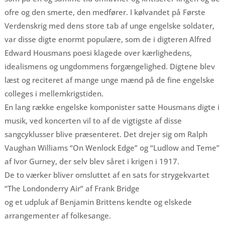
ofre og den smerte, den medfører. I kølvandet på Første
Verdenskrig med dens store tab af unge engelske soldater,
var disse digte enormt populære, som de i digteren Alfred
Edward Housmans poesi klagede over kærlighedens,
idealismens og ungdommens forgængelighed. Digtene blev
læst og reciteret af mange unge mænd på de fine engelske
colleges i mellemkrigstiden.
En lang række engelske komponister satte Housmans digte i
musik, ved koncerten vil to af de vigtigste af disse
sangcyklusser blive præsenteret. Det drejer sig om Ralph
Vaughan Williams “On Wenlock Edge” og “Ludlow and Teme”
af Ivor Gurney, der selv blev såret i krigen i 1917.
De to værker bliver omsluttet af en sats for strygekvartet
“The Londonderry Air” af Frank Bridge
og et udpluk af Benjamin Brittens kendte og elskede
arrangementer af folkesange.