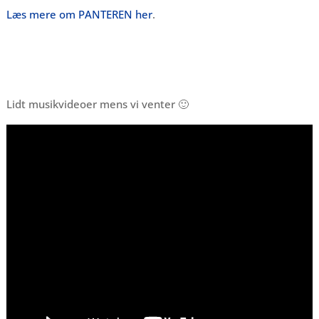
Læs mere om PANTEREN her
.
Lidt musikvideoer mens vi venter 🙂