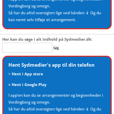
Vordingborg og omegn.
Så har du altid oversigten lige ved hånden 📱 Og du
kan nemt selv tilføje et arrangement.
Her kan du søge i alt indhold på Sydmedier.dk:
Søg
efter:
Hent Sydmedier's app til din telefon
>
Hent i App store
>
Hent i Google Play
I app’en kan du se arrangementer og begivenheder i
Vordingborg og omegn.
Så har du altid oversigten lige ved hånden 📱 Og du