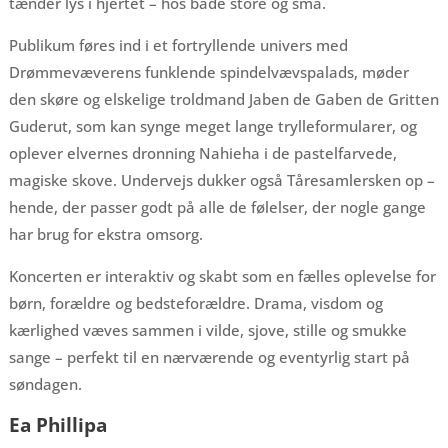
tænder lys i hjertet – hos både store og små.
Publikum føres ind i et fortryllende univers med
Drømmevæverens funklende spindelvævspalads, møder
den skøre og elskelige troldmand Jaben de Gaben de Gritten
Guderut, som kan synge meget lange trylleformularer, og
oplever elvernes dronning Nahieha i de pastelfarvede,
magiske skove. Undervejs dukker også Tåresamlersken op –
hende, der passer godt på alle de følelser, der nogle gange
har brug for ekstra omsorg.
Koncerten er interaktiv og skabt som en fælles oplevelse for
børn, forældre og bedsteforældre. Drama, visdom og
kærlighed væves sammen i vilde, sjove, stille og smukke
sange – perfekt til en nærværende og eventyrlig start på
søndagen.
Ea Phillipa