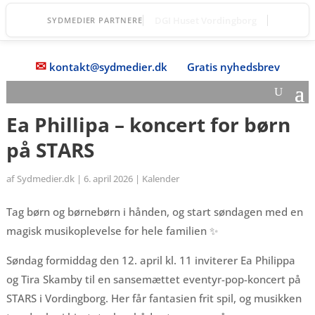
Fanefjord Torv
SYDMEDIER PARTNERE
✉
kontakt@sydmedier.dk
Gratis nyhedsbrev
Ea Phillipa – koncert for børn
på STARS
af
Sydmedier.dk
|
6. april 2026
|
Kalender
Tag børn og børnebørn i hånden, og start søndagen med en
magisk musikoplevelse for hele familien ✨
Søndag formiddag den 12. april kl. 11 inviterer Ea Philippa
og Tira Skamby til en sansemættet eventyr-pop-koncert på
STARS i Vordingborg. Her får fantasien frit spil, og musikken