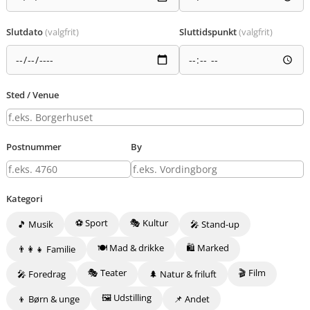
Slutdato
(valgfrit)
Sluttidspunkt
(valgfrit)
Sted / Venue
Postnummer
By
Kategori
⚽ Sport
🎭 Kultur
🎵 Musik
🎤 Stand-up
🍽️ Mad & drikke
🛍️ Marked
👨‍👩‍👧 Familie
🎭 Teater
🎬 Film
🎤 Foredrag
🌲 Natur & friluft
🖼️ Udstilling
👦 Børn & unge
📌 Andet