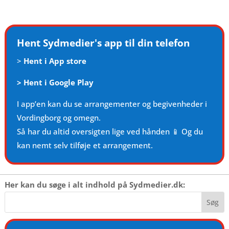
Hent Sydmedier's app til din telefon
>
Hent i App store
>
Hent i Google Play
I app’en kan du se arrangementer og begivenheder i
Vordingborg og omegn.
Så har du altid oversigten lige ved hånden 📱 Og du
kan nemt selv tilføje et arrangement.
Her kan du søge i alt indhold på Sydmedier.dk: