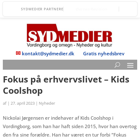
DGI Huset Vordingborg
SYDMEDIER PARTNERE
✉
kontakt@sydmedier.dk
Gratis nyhedsbrev
Fokus på erhvervslivet – Kids
Coolshop
af
|
27. april 2023
|
Nyheder
Nickolai Jørgensen er indehaver af Kids Coolshop i
Vordingborg, som han har haft siden 2015, hvor han overtog
den fra sine forældre. Han har været en tur forbi ”Fokus