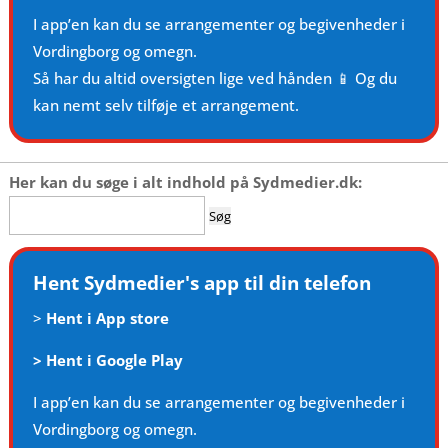
I app’en kan du se arrangementer og begivenheder i
Vordingborg og omegn.
Så har du altid oversigten lige ved hånden 📱 Og du
kan nemt selv tilføje et arrangement.
Her kan du søge i alt indhold på Sydmedier.dk:
Søg
efter:
Hent Sydmedier's app til din telefon
>
Hent i App store
>
Hent i Google Play
I app’en kan du se arrangementer og begivenheder i
Vordingborg og omegn.