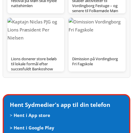
festival på Møn skal hylde
skaber aktiviteter til
nattehimlen
Vordingborg Festuge – og
senere til Folkemøde Møn
Lions donerer store beløb
Dimission på Vordingborg
til lokale formål efter
Fri Fagskole
succesfuldt Bankoshow
Hent Sydmedier's app til din telefon
>
Hent i App store
>
Hent i Google Play