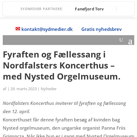
Fanefjord Torv
SYDMEDIER PARTNERE
✉
kontakt@sydmedier.dk
Gratis nyhedsbrev
Fyraften og Fællessang i
Nordfalsters Koncerthus –
med Nysted Orgelmuseum.
af
|
29. marts 2023
|
Nyheder
Nordfalsters Koncerthus inviterer til fyraften og fællessang
den 12. april.
Koncerthuset får denne fyraften besøg af kvinden bag
Nysted orgelmuseum, den ungarske organist Panna Friis
Grigoncza. Når ikke hun er i gang med Nysted Orgelmuseum