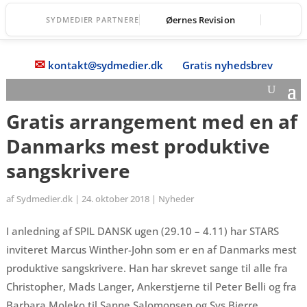
Øernes Revision
SYDMEDIER PARTNERE
✉
kontakt@sydmedier.dk
Gratis nyhedsbrev
Gratis arrangement med en af
Danmarks mest produktive
sangskrivere
af
Sydmedier.dk
|
24. oktober 2018
|
Nyheder
I anledning af SPIL DANSK ugen (29.10 – 4.11) har STARS
inviteret Marcus Winther-John som er en af Danmarks mest
produktive sangskrivere. Han har skrevet sange til alle fra
Christopher, Mads Langer, Ankerstjerne til Peter Belli og fra
Barbara Moleko til Sanne Salomonsen og Sys Bjerre.