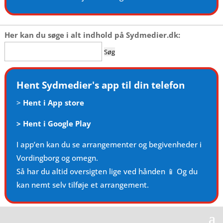
Her kan du søge i alt indhold på Sydmedier.dk:
Søg
efter:
Hent Sydmedier's app til din telefon
>
Hent i App store
>
Hent i Google Play
I app’en kan du se arrangementer og begivenheder i
Vordingborg og omegn.
Så har du altid oversigten lige ved hånden 📱 Og du
kan nemt selv tilføje et arrangement.