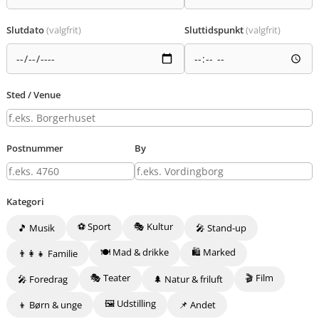
Slutdato
(valgfrit)
Sluttidspunkt
(valgfrit)
Sted / Venue
Postnummer
By
Kategori
⚽ Sport
🎭 Kultur
🎵 Musik
🎤 Stand-up
🍽️ Mad & drikke
🛍️ Marked
👨‍👩‍👧 Familie
🎭 Teater
🎬 Film
🎤 Foredrag
🌲 Natur & friluft
🖼️ Udstilling
👦 Børn & unge
📌 Andet