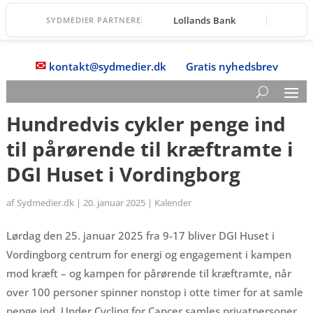
Lollands Bank
SYDMEDIER PARTNERE
✉
kontakt@sydmedier.dk
Gratis nyhedsbrev
Hundredvis cykler penge ind
til pårørende til kræftramte i
DGI Huset i Vordingborg
af
Sydmedier.dk
|
20. januar 2025
|
Kalender
Lørdag den 25. januar 2025 fra 9-17 bliver DGI Huset i
Vordingborg centrum for energi og engagement i kampen
mod kræft – og kampen for pårørende til kræftramte, når
over 100 personer spinner nonstop i otte timer for at samle
penge ind. Under Cycling for Cancer samles privatpersoner