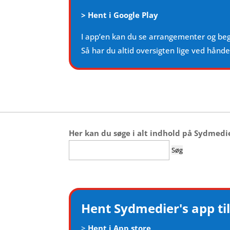
>
Hent i Google Play
I app’en kan du se arrangementer og be
Så har du altid oversigten lige ved hånd
Her kan du søge i alt indhold på Sydmedi
Søg
efter:
Hent Sydmedier's app til
>
Hent i App store