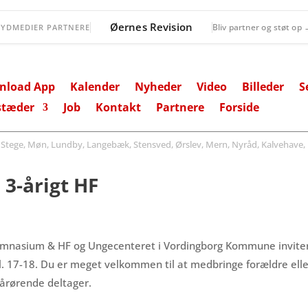
Øernes Revision
Bliv partner og støt op
SYDMEDIER PARTNERE
nload App
Kalender
Nyheder
Video
Billeder
S
stæder
Job
Kontakt
Partnere
Forside
ege, Møn, Lundby, Langebæk, Stensved, Ørslev, Mern, Nyråd, Kalvehave, 
3-årigt HF
mnasium & HF og Ungecenteret i Vordingborg Kommune inviter
. 17-18. Du er meget velkommen til at medbringe forældre eller
pårørende deltager.