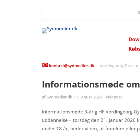
Dow
Køb
✉
kontakt@sydmedier.dk
Vordingborg, Præstø, St
Informationsmøde om 
af
Sydmedier.dk
|
5. januar 2026
|
Nyheder
Informationsmøde 3-årig HF Vordingborg Gy
uddannelse – torsdag den 21. januar 2026 kl
under 18 år, beder vi om, at forældre eller 