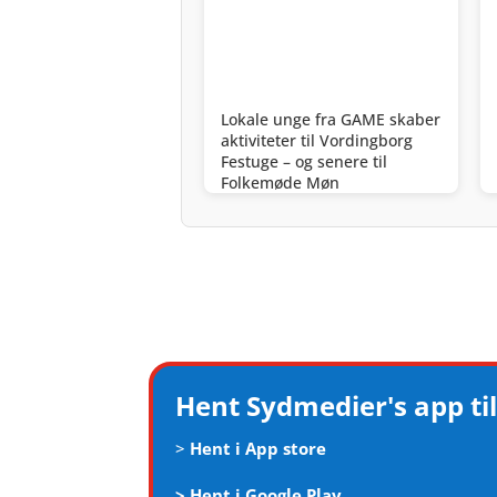
Lokale unge fra GAME skaber
aktiviteter til Vordingborg
Festuge – og senere til
Folkemøde Møn
Hent Sydmedier's app til
>
Hent i App store
>
Hent i Google Play