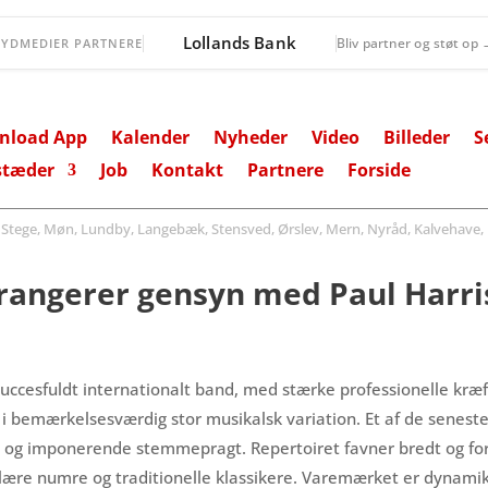
Lollands Bank
Bliv partner og støt op
SYDMEDIER PARTNERE
nload App
Kalender
Nyheder
Video
Billeder
S
stæder
Job
Kontakt
Partnere
Forside
ege, Møn, Lundby, Langebæk, Stensved, Ørslev, Mern, Nyråd, Kalvehave, 
arrangerer gensyn med Paul Harr
t succesfuldt internationalt band, med stærke professionelle kr
 i bemærkelsesværdig stor musikalsk variation. Et af de senest
g og imponerende stemmepragt. Repertoiret favner bredt og forn
ære numre og traditionelle klassikere. Varemærket er dynamik 