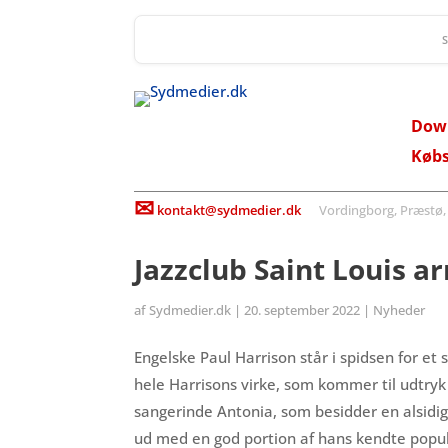
Dow
Køb
✉
kontakt@sydmedier.dk
Vordingborg, Præstø, St
Jazzclub Saint Louis 
af
Sydmedier.dk
|
20. september 2022
|
Nyheder
Engelske Paul Harrison står i spidsen for e
hele Harrisons virke, som kommer til udtryk
sangerinde Antonia, som besidder en alsidi
ud med en god portion af hans kendte popul