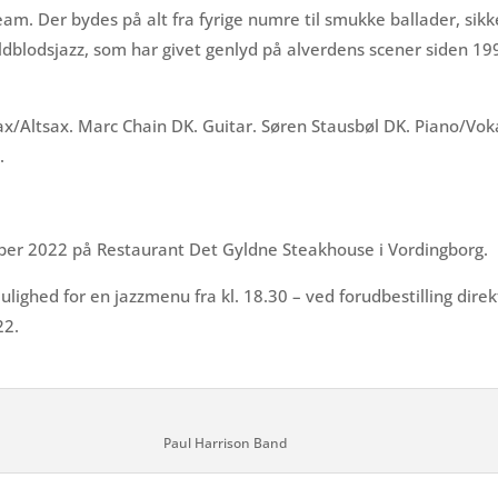
. Der bydes på alt fra fyrige numre til smukke ballader, sikkert
dblodsjazz, som har givet genlyd på alverdens scener siden 199
ax/Altsax. Marc Chain DK. Guitar. Søren Stausbøl DK. Piano/Vok
.
ober 2022 på Restaurant Det Gyldne Steakhouse i Vordingborg.
mulighed for en jazzmenu fra kl. 18.30 – ved forudbestilling dire
22.
Paul Harrison Band