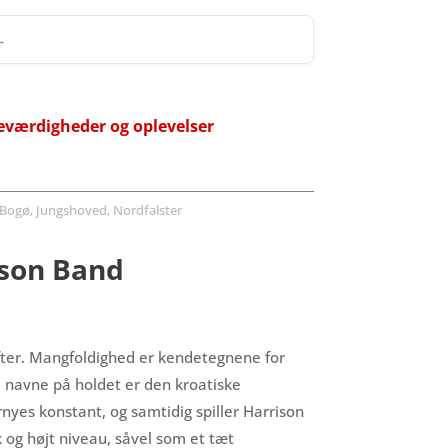
 →
eværdigheder og oplevelser
Bogø, Jungshoved, Nordfalster
ison Band
æfter. Mangfoldighed er kendetegnene for
e navne på holdet er den kroatiske
yes konstant, og samtidig spiller Harrison
og højt niveau, såvel som et tæt