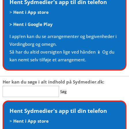
Hent Sydmedier's app til din telefon
>
Hent i App store
>
Hent i Google Play
I app’en kan du se arrangementer og begivenheder i
Vordingborg og omegn.
Så har du altid oversigten lige ved hånden 📱 Og du
kan nemt selv tilføje et arrangement.
Her kan du søge i alt indhold på Sydmedier.dk:
Søg
efter:
Hent Sydmedier's app til din telefon
>
Hent i App store