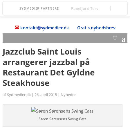
Fanefjord Torv
SYDMEDIER PARTNERE
✉
kontakt@sydmedier.dk
Gratis nyhedsbrev
Jazzclub Saint Louis
arrangerer jazzbal på
Restaurant Det Gyldne
Steakhouse
af
Sydmedier.dk
|
26. april 2015
|
Nyheder
Søren Sørensens Swing Cats