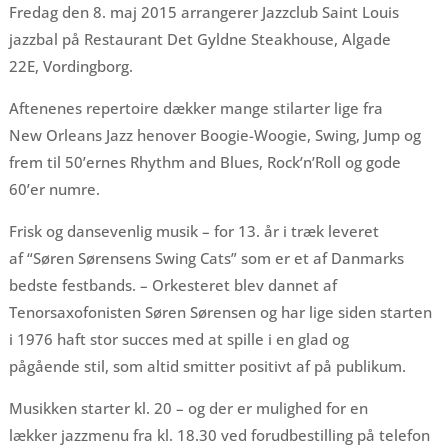
Fredag den 8. maj 2015 arrangerer Jazzclub Saint Louis
jazzbal på Restaurant Det Gyldne Steakhouse, Algade
22E, Vordingborg.
Aftenenes repertoire dækker mange stilarter lige fra
New Orleans Jazz henover Boogie-Woogie, Swing, Jump og
frem til 50’ernes Rhythm and Blues, Rock’n’Roll og gode
60’er numre.
Frisk og dansevenlig musik – for 13. år i træk leveret
af “Søren Sørensens Swing Cats” som er et af Danmarks
bedste festbands. – Orkesteret blev dannet af
Tenorsaxofonisten Søren Sørensen og har lige siden starten
i 1976 haft stor succes med at spille i en glad og
pågående stil, som altid smitter positivt af på publikum.
Musikken starter kl. 20 – og der er mulighed for en
lækker jazzmenu fra kl. 18.30 ved forudbestilling på telefon