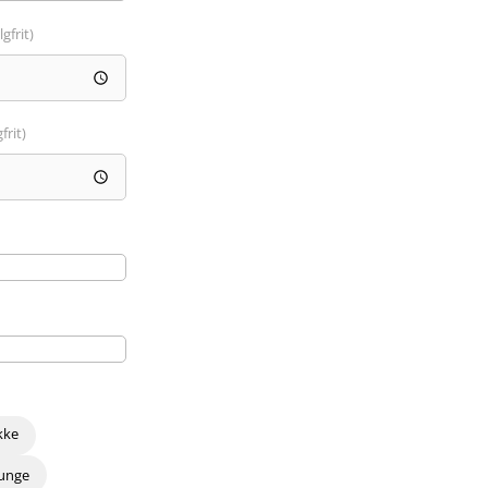
lgfrit)
frit)
kke
 unge