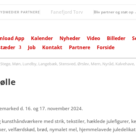
Øernes Revision
Bliv partner og støt op
SYDMEDIER PARTNERE
nload App
Kalender
Nyheder
Video
Billeder
S
stæder
Job
Kontakt
Partnere
Forside
ege, Møn, Lundby, Langebæk, Stensved, Ørslev, Mern, Nyråd, Kalvehave, 
ølle
lemarked d. 16. og 17. november 2024.
kunsthåndværkere med strik, tekstiler, hæklede julefigurer, ke
ker, velfærdskød, brød, nymalet mel, hjemmelavede juledelikate