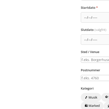
Startdato
*
Slutdato
(valgfrit)
Sted / Venue
Postnummer
Kategori
⚽ 
🎵 Musik
🛍️ Marked