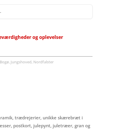
 →
eværdigheder og oplevelser
Bogø, Jungshoved, Nordfalster
ramik, trædrejerier, unikke skærebræt i
sser, postkort, julepynt, juletræer, gran og