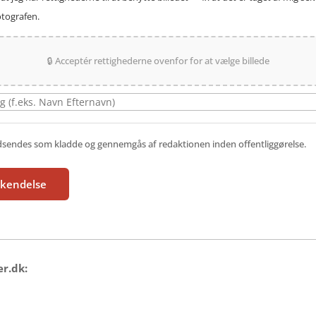
fotografen.
🔒 Acceptér rettighederne ovenfor for at vælge billede
ndsendes som kladde og gennemgås af redaktionen inden offentliggørelse.
dkendelse
er.dk: