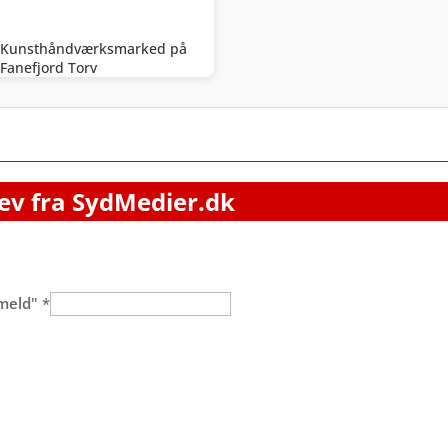
Kunsthåndværksmarked på
Fanefjord Torv
ev fra SydMedier.dk
lmeld"
*