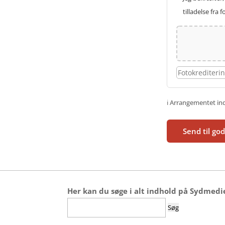
tilladelse fra 
ℹ️ Arrangementet i
Send til go
Her kan du søge i alt indhold på Sydmedi
Søg
efter: