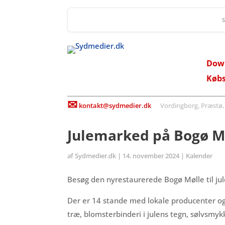
Dow
Køb
✉
kontakt@sydmedier.dk
Vordingborg, Præstø, St
Julemarked på Bogø M
af
Sydmedier.dk
|
14. november 2024
|
Kalender
Besøg den nyrestaurerede Bogø Mølle til ju
Der er 14 stande med lokale producenter og 
træ, blomsterbinderi i julens tegn, sølvsmyk