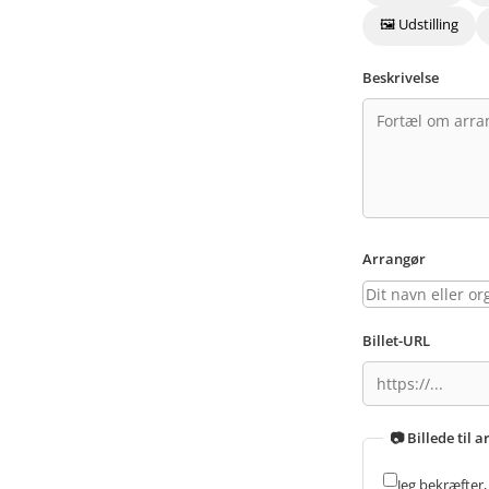
🖼️ Udstilling
Beskrivelse
Arrangør
Billet-URL
📷 Billede til
Jeg bekræfter, 