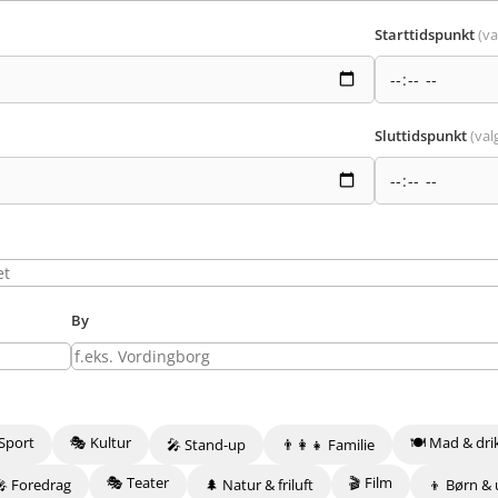
Starttidspunkt
(va
Sluttidspunkt
(valg
By
Sport
🎭 Kultur
🍽️ Mad & dri
🎤 Stand-up
👨‍👩‍👧 Familie
🎭 Teater
🎬 Film
🎤 Foredrag
🌲 Natur & friluft
👦 Børn &