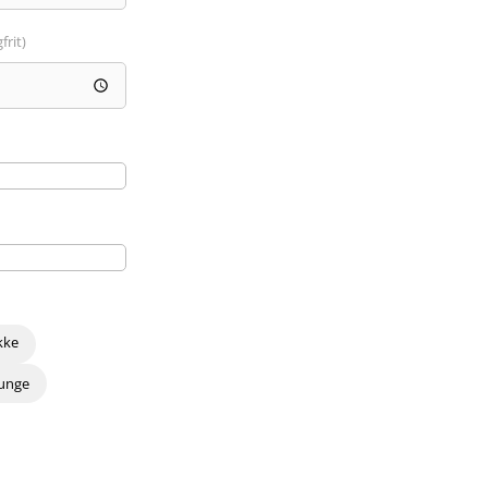
frit)
kke
 unge