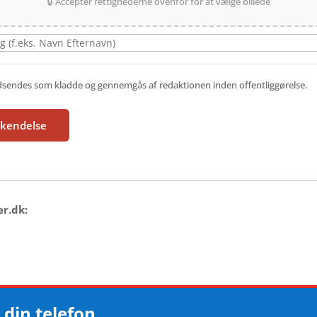
🔒 Acceptér rettighederne ovenfor for at vælge billede
ndsendes som kladde og gennemgås af redaktionen inden offentliggørelse.
dkendelse
er.dk:
 din telefon