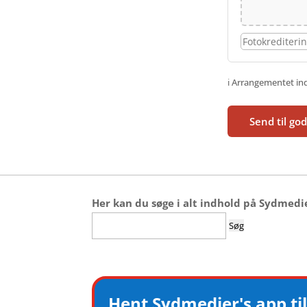
ℹ️ Arrangementet i
Send til go
Her kan du søge i alt indhold på Sydmedi
Søg
efter:
Hent Sydmedier's app til