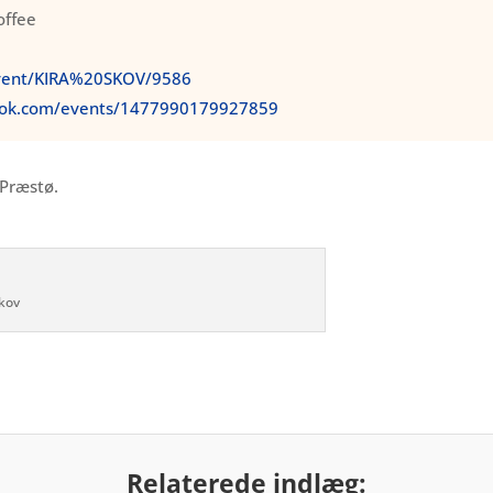
offee
/Event/KIRA%20SKOV/9586
ook.com/events/1477990179927859
 Præstø.
Skov
Relaterede indlæg: