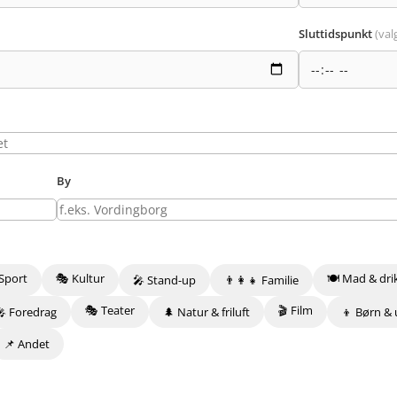
Sluttidspunkt
(valg
By
Sport
🎭 Kultur
🍽️ Mad & dri
🎤 Stand-up
👨‍👩‍👧 Familie
🎭 Teater
🎬 Film
🎤 Foredrag
🌲 Natur & friluft
👦 Børn &
📌 Andet