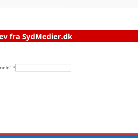
ev fra SydMedier.dk
lmeld"
*