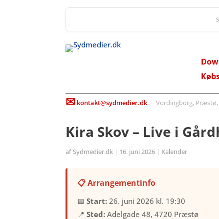
Dow
Køb
✉
kontakt@sydmedier.dk
Vordingborg, Præstø, St
Kira Skov – Live i Går
af
Sydmedier.dk
|
16. juni 2026
|
Kalender
📋 Arrangementinfo
📅
Start:
26. juni 2026 kl. 19:30
📍
Sted:
Adelgade 48, 4720 Præstø