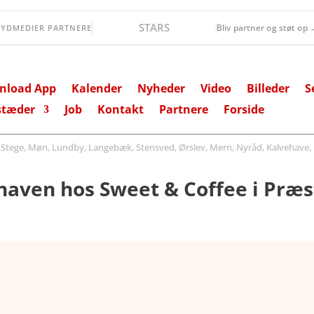
Lollands Bank
Bliv partner og støt op
SYDMEDIER PARTNERE
nload App
Kalender
Nyheder
Video
Billeder
S
stæder
Job
Kontakt
Partnere
Forside
ege, Møn, Lundby, Langebæk, Stensved, Ørslev, Mern, Nyråd, Kalvehave, 
dhaven hos Sweet & Coffee i Præ