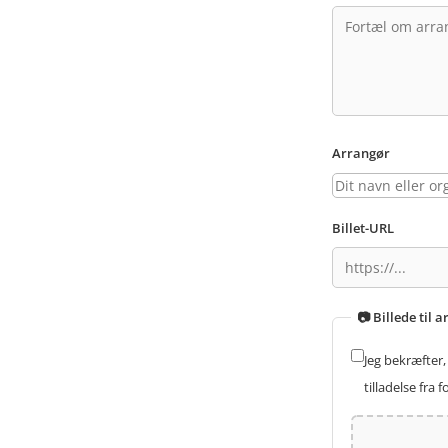
Arrangør
Billet-URL
📷 Billede til
Jeg bekræfter, 
tilladelse fra 