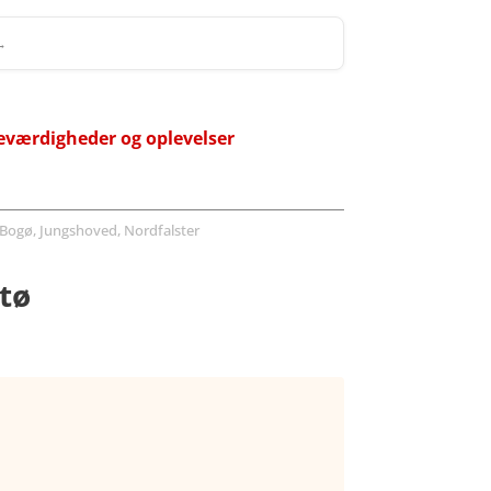
 →
eværdigheder og oplevelser
Bogø, Jungshoved, Nordfalster
stø