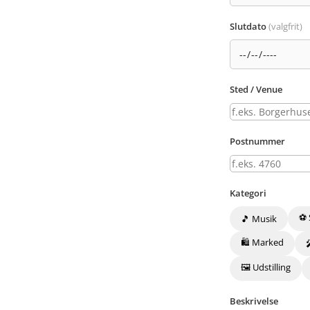
Slutdato
(valgfrit)
Sted / Venue
Postnummer
Kategori
⚽ 
🎵 Musik
🛍️ Marked
🖼️ Udstilling
Beskrivelse