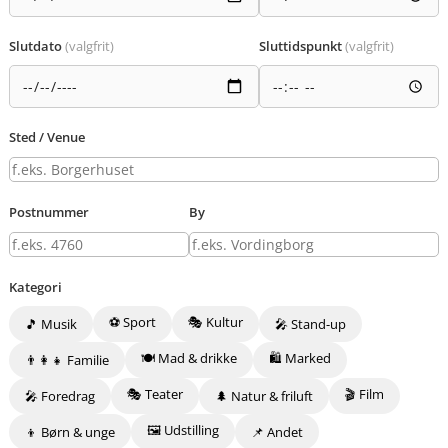
Slutdato
(valgfrit)
Sluttidspunkt
(valgfrit)
Sted / Venue
Postnummer
By
Kategori
⚽ Sport
🎭 Kultur
🎵 Musik
🎤 Stand-up
🍽️ Mad & drikke
🛍️ Marked
👨‍👩‍👧 Familie
🎭 Teater
🎬 Film
🎤 Foredrag
🌲 Natur & friluft
🖼️ Udstilling
👦 Børn & unge
📌 Andet