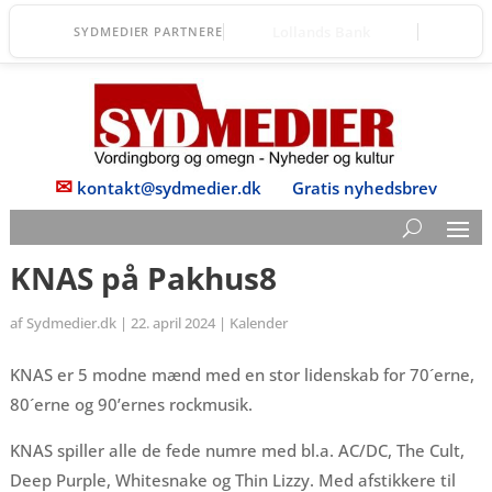
Lollands Bank
SYDMEDIER PARTNERE
✉
kontakt@sydmedier.dk
Gratis nyhedsbrev
KNAS på Pakhus8
af
Sydmedier.dk
|
22. april 2024
|
Kalender
KNAS er 5 modne mænd med en stor lidenskab for 70´erne,
80´erne og 90’ernes rockmusik.
KNAS spiller alle de fede numre med bl.a. AC/DC, The Cult,
Deep Purple, Whitesnake og Thin Lizzy. Med afstikkere til