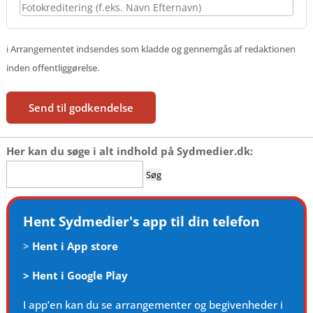
ℹ️ Arrangementet indsendes som kladde og gennemgås af redaktionen
inden offentliggørelse.
Send til godkendelse
Her kan du søge i alt indhold på Sydmedier.dk:
Søg
efter:
Hent Sydmedier's app til din telefon
>
Hent i App store
>
Hent i Google Play
I app’en kan du se arrangementer og begivenheder i