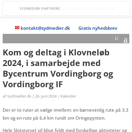
DGI Huset Vordingborg
SYDMEDIER PARTNERE
✉
kontakt@sydmedier.dk
Gratis nyhedsbrev
Kom og deltag i Klovneløb
2024, i samarbejde med
Bycentrum Vordingborg og
Vordingborg IF
af
Sydmedier.dk
|
26. juni 2024
|
Kalender
Der er to ruter at vælge imellem: en børnevenlig rute på 3,3
km og en rute på 6,4 km rundt om Oringepynten.
Hele Slotstorvet vil blive fyldt med forskellige aktiviteter og