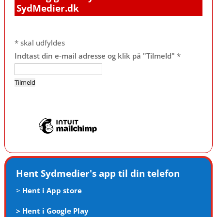
SydMedier.dk
*
skal udfyldes
Indtast din e-mail adresse og klik på "Tilmeld"
*
Hent Sydmedier's app til din telefon
>
Hent i App store
>
Hent i Google Play