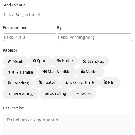
Sted / Venue
Postnummer
By
Kategori
⚽ Sport
🎭 Kultur
🎵 Musik
🎤 Stand-up
🍽️ Mad & drikke
🛍️ Marked
👨‍👩‍👧 Familie
🎭 Teater
🎬 Film
🎤 Foredrag
🌲 Natur & friluft
🖼️ Udstilling
👦 Børn & unge
📌 Andet
Beskrivelse