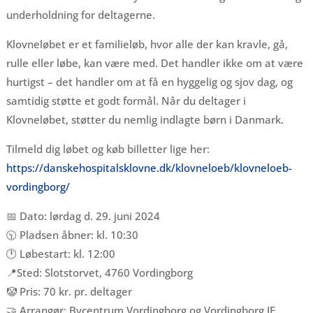
underholdning for deltagerne.
Klovneløbet er et familieløb, hvor alle der kan kravle, gå,
rulle eller løbe, kan være med. Det handler ikke om at være
hurtigst – det handler om at få en hyggelig og sjov dag, og
samtidig støtte et godt formål. Når du deltager i
Klovneløbet, støtter du nemlig indlagte børn i Danmark.
Tilmeld dig løbet og køb billetter lige her:
https://danskehospitalsklovne.dk/klovneloeb/klovneloeb-
vordingborg/
📅 Dato: lørdag d. 29. juni 2024
🕥 Pladsen åbner: kl. 10:30
🕛 Løbestart: kl. 12:00
📍Sted: Slotstorvet, 4760 Vordingborg
🤡 Pris: 70 kr. pr. deltager
🤝 Arrangør: Bycentrum Vordingborg og Vordingborg IF