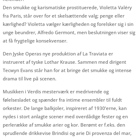
Den smukke og karismatiske prostituerede, Violetta Valéry
fra Paris, står over for et skelsættende valg; penge eller
kærlighed? Violetta vælger kærligheden og forelsker sig i sin
unge beundrer, Alfredo Germont, men beslutningen viser sig
at få frygtelige konsekvenser.
Den Jyske Operas nye produktion af La Traviata er
instrueret af tyske Lothar Krause. Sammen med dirigent
Tecwyn Evans står han for at bringe det smukke og intense
drama til live på scenen.
Musikken i Verdis mesterværk er medrivende og
følelsesladet og spænder fra intime ensembler til fuldt
orkester. De lange balkjoler, inspireret af 1930’erne, kan
nydes i stort anlagte scener med overdådige fester og en
perlerække af smukke arier og kor. Berømt er f.eks. den
sprudlende drikkevise Brindisi og arie Di provenza del mar,