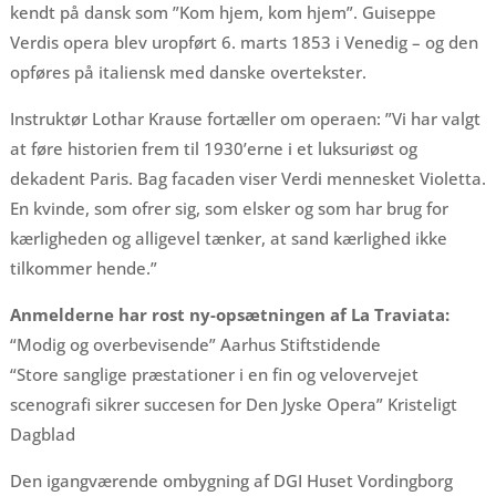
kendt på dansk som ”Kom hjem, kom hjem”. Guiseppe
Verdis opera blev uropført 6. marts 1853 i Venedig – og den
opføres på italiensk med danske overtekster.
Instruktør Lothar Krause fortæller om operaen: ”Vi har valgt
at føre historien frem til 1930’erne i et luksuriøst og
dekadent Paris. Bag facaden viser Verdi mennesket Violetta.
En kvinde, som ofrer sig, som elsker og som har brug for
kærligheden og alligevel tænker, at sand kærlighed ikke
tilkommer hende.”
Anmelderne har rost ny-opsætningen af La Traviata:
“Modig og overbevisende” Aarhus Stiftstidende
“Store sanglige præstationer i en fin og velovervejet
scenografi sikrer succesen for Den Jyske Opera” Kristeligt
Dagblad
Den igangværende ombygning af DGI Huset Vordingborg