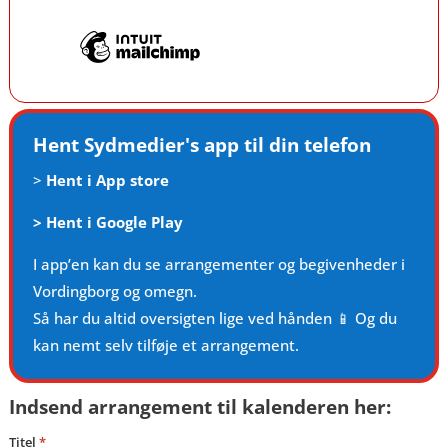
Hent Sydmedier's app til din telefon
>
Hent i App store
>
Hent i Google Play
I app’en kan du se arrangementer og begivenheder i
Vordingborg og omegn.
Så har du altid oversigten lige ved hånden 📱 Og du
kan nemt selv tilføje et arrangement.
Indsend arrangement til kalenderen her:
Titel
*