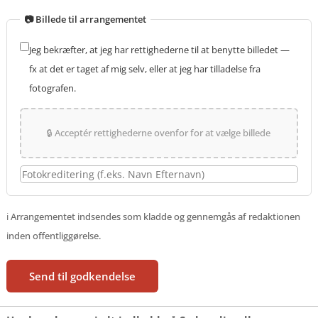
📷 Billede til arrangementet
Jeg bekræfter, at jeg har rettighederne til at benytte billedet —
fx at det er taget af mig selv, eller at jeg har tilladelse fra
fotografen.
🔒 Acceptér rettighederne ovenfor for at vælge billede
ℹ️ Arrangementet indsendes som kladde og gennemgås af redaktionen
inden offentliggørelse.
Send til godkendelse