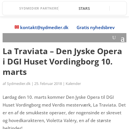
STARS
SYDMEDIER PARTNERE
✉
kontakt@sydmedier.dk
Gratis nyhedsbrev
La Traviata – Den Jyske Opera
i DGI Huset Vordingborg 10.
marts
af
Sydmedier.dk
|
25. februar 2018
|
Kalender
Lørdag den 10. marts kommer Den Jyske Opera til DGI
Huset Vordingborg med Verdis mesterværk, La Traviata. Det
er en af de smukkeste operaer, der nogensinde er skrevet
og hovedkarakteren, Violetta Valéry, en af de største
heltinder!