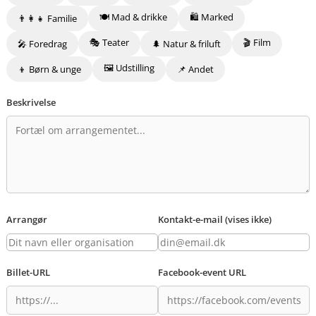
🍽️ Mad & drikke
🛍️ Marked
👨‍👩‍👧 Familie
🎭 Teater
🎬 Film
🎤 Foredrag
🌲 Natur & friluft
🖼️ Udstilling
👦 Børn & unge
📌 Andet
Beskrivelse
Arrangør
Kontakt-e-mail (vises ikke)
Billet-URL
Facebook-event URL