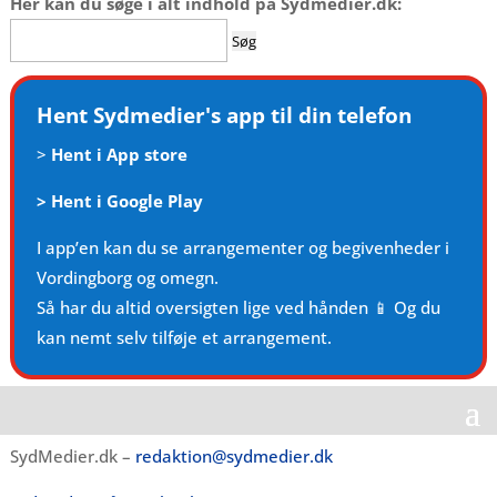
Her kan du søge i alt indhold på Sydmedier.dk:
Søg
efter:
Hent Sydmedier's app til din telefon
>
Hent i App store
>
Hent i Google Play
I app’en kan du se arrangementer og begivenheder i
Vordingborg og omegn.
Så har du altid oversigten lige ved hånden 📱 Og du
kan nemt selv tilføje et arrangement.
SydMedier.dk –
redaktion@sydmedier.dk