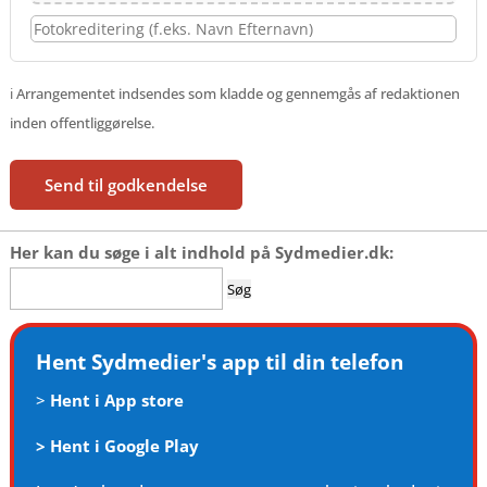
ℹ️ Arrangementet indsendes som kladde og gennemgås af redaktionen
inden offentliggørelse.
Send til godkendelse
Her kan du søge i alt indhold på Sydmedier.dk:
Søg
efter:
Hent Sydmedier's app til din telefon
>
Hent i App store
>
Hent i Google Play