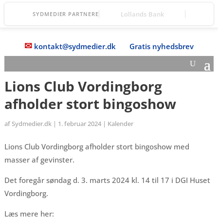
TOPmanager A/S
SYDMEDIER PARTNERE
✉
kontakt@sydmedier.dk
Gratis nyhedsbrev
Lions Club Vordingborg
afholder stort bingoshow
af
Sydmedier.dk
|
1. februar 2024
|
Kalender
Lions Club Vordingborg afholder stort bingoshow med
masser af gevinster.
Det foregår søndag d. 3. marts 2024 kl. 14 til 17 i DGI Huset
Vordingborg.
Læs mere her: