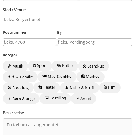
Sted / Venue
Postnummer
By
Kategori
⚽ Sport
🎭 Kultur
🎵 Musik
🎤 Stand-up
🍽️ Mad & drikke
🛍️ Marked
👨‍👩‍👧 Familie
🎭 Teater
🎬 Film
🎤 Foredrag
🌲 Natur & friluft
🖼️ Udstilling
👦 Børn & unge
📌 Andet
Beskrivelse