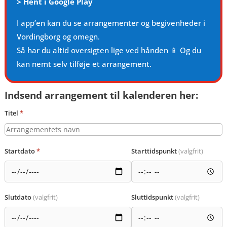
>
Hent i Google Play
I app’en kan du se arrangementer og begivenheder i
Vordingborg og omegn.
Så har du altid oversigten lige ved hånden 📱 Og du
kan nemt selv tilføje et arrangement.
Indsend arrangement til kalenderen her:
Titel
*
Startdato
*
Starttidspunkt
(valgfrit)
Slutdato
(valgfrit)
Sluttidspunkt
(valgfrit)