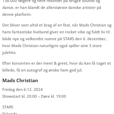
138.000 følgere og flere rekorder på brugte sounds og
danse, er han blandt de allerstørste danske artister på
denne platform.
Det bliver som altid et brag af en fest, når Mads Christian og
hans fantastiske liveband giver en rocket vibe og fuldt liv til
både nye og velkendte numre på STARS den 6. december,
hvor Mads Christian naturligvis også spiller sine 3 store
julehits.
Efter koncerten er der meet & greet, hvor du kan få taget et
billede, få en autograf og ønske ham god jul.
Mads Christian
Fredag den 6.12. 2024
Showstart kl. 20:00 – Døre kl. 19:00
STARS
Stående