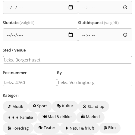
Slutdato
(valgfrit)
Sluttidspunkt
(valgfrit)
Sted / Venue
Postnummer
By
Kategori
⚽ Sport
🎭 Kultur
🎵 Musik
🎤 Stand-up
🍽️ Mad & drikke
🛍️ Marked
👨‍👩‍👧 Familie
🎭 Teater
🎬 Film
🎤 Foredrag
🌲 Natur & friluft