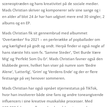
sceneoptræden og hans kreativitet på de sociale medier.
Mads Christian skriver og komponerer selv sine sange og i
en alder af blot 24 år har han udgivet mere end 30 singler, 2
albums og en EP.
Mads Christian fik sit gennembrud med albummet
‘Overtænker’ fra 2021 – en perlerække af popballader om
ung kærlighed på godt og ondt. Herpå finder vi også nogle af
hans største hits som fx. ‘Samme Steder’, ‘Det Burde Være
Mig’ og ‘Perfekt Som Du Er’. Mads Christian favner også den
klubbede genre, hvilket han viser på numre som ‘Bedre
Alene’, ‘Latterlig’, ‘Grim’ og ‘Verdens Ende’ og der er flere
festsange på vej henover sommeren.
Mads Christian har også opnået stjernestatus på TikTok,
hvor han involverer både sine fans og andre toneangivende
influencers i sine kreative musikalske processer. Med