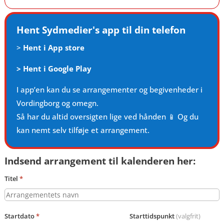
Hent Sydmedier's app til din telefon
>
Hent i App store
>
Hent i Google Play
I app’en kan du se arrangementer og begivenheder i
Vordingborg og omegn.
Så har du altid oversigten lige ved hånden 📱 Og du
kan nemt selv tilføje et arrangement.
Indsend arrangement til kalenderen her:
Titel
*
Startdato
*
Starttidspunkt
(valgfrit)