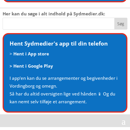
Her kan du søge i alt indhold på Sydmedier.dk:
Hent Sydmedier's app til din telefon
>
Hent i App store
>
Hent i Google Play
I app’en kan du se arrangementer og begivenheder i
Vordingborg og omegn.
Så har du altid oversigten lige ved hånden 📱 Og du
kan nemt selv tilføje et arrangement.