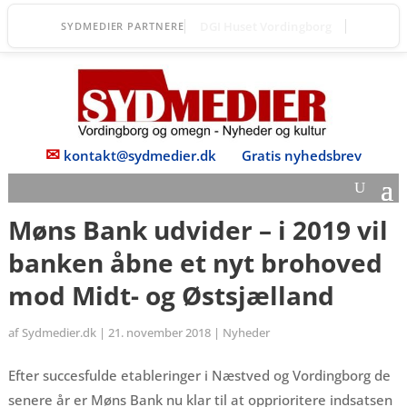
Fanefjord Torv
SYDMEDIER PARTNERE
✉
kontakt@sydmedier.dk
Gratis nyhedsbrev
Møns Bank udvider – i 2019 vil
banken åbne et nyt brohoved
mod Midt- og Østsjælland
af
Sydmedier.dk
|
21. november 2018
|
Nyheder
Efter succesfulde etableringer i Næstved og Vordingborg de
senere år er Møns Bank nu klar til at opprioritere indsatsen