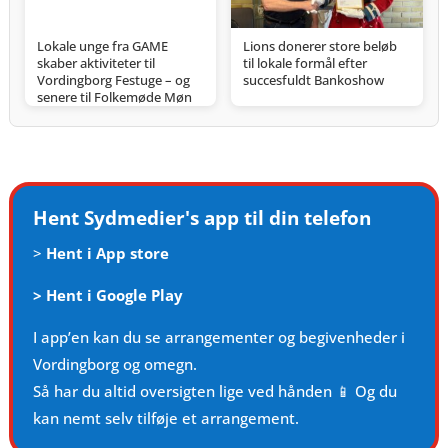
Lokale unge fra GAME
Lions donerer store beløb
skaber aktiviteter til
til lokale formål efter
Vordingborg Festuge – og
succesfuldt Bankoshow
senere til Folkemøde Møn
Hent Sydmedier's app til din telefon
>
Hent i App store
>
Hent i Google Play
I app’en kan du se arrangementer og begivenheder i
Vordingborg og omegn.
Så har du altid oversigten lige ved hånden 📱 Og du
kan nemt selv tilføje et arrangement.