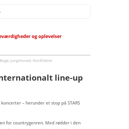
 →
eværdigheder og oplevelser
Bogø, Jungshoved, Nordfalster
nternationalt line-up
e koncerter – herunder et stop på STARS
en for countrygenren. Med rødder i den