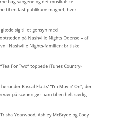
rierne bag sangene og det musikalske
rne til en fast publikumsmagnet, hvor
 glæde sig til et gensyn med
s optræden på Nashville Nights Odense – af
i Nashville Nights-familien: britiske
 “Tea For Two” toppede iTunes Country-
 herunder Rascal Flatts’ “I’m Movin’ On”, der
rvær på scenen gør ham til en helt særlig
 Trisha Yearwood, Ashley McBryde og Cody