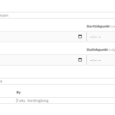
Starttidspunkt
(va
Sluttidspunkt
(valg
By