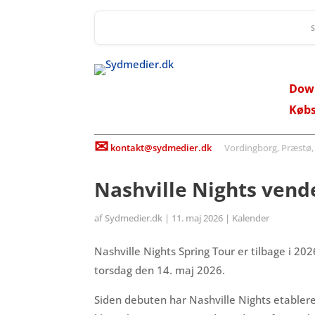
Dow
Køb
✉
kontakt@sydmedier.dk
Vordingborg, Præstø, St
Nashville Nights vende
af
Sydmedier.dk
|
11. maj 2026
|
Kalender
Nashville Nights Spring Tour er tilbage i 2
torsdag den 14. maj 2026.
Siden debuten har Nashville Nights etabler