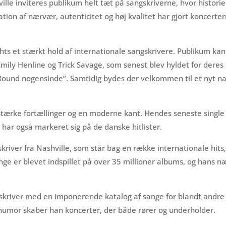
ville inviteres publikum helt tæt på sangskriverne, hvor histo
ion af nærvær, autenticitet og høj kvalitet har gjort koncerte
ts et stærkt hold af internationale sangskrivere. Publikum kan
Emily Henline og Trick Savage, som senest blev hyldet for dere
und nogensinde”. Samtidig bydes der velkommen til et nyt navn 
stærke fortællinger og en moderne kant. Hendes seneste single
g har også markeret sig på de danske hitlister.
kriver fra Nashville, som står bag en række internationale hits,
ge er blevet indspillet på over 35 millioner albums, og hans næ
kriver med en imponerende katalog af sange for blandt andre
 humor skaber han koncerter, der både rører og underholder.