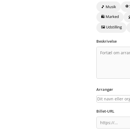
⚽ 
🎵 Musik
🛍️ Marked
🖼️ Udstilling
Beskrivelse
Arrangør
Billet-URL