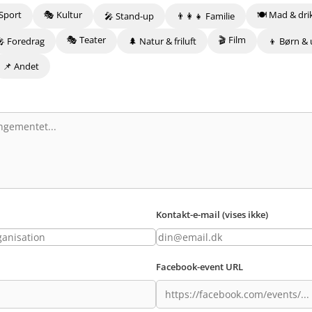
Sport
🎭 Kultur
🍽️ Mad & dri
🎤 Stand-up
👨‍👩‍👧 Familie
🎭 Teater
🎬 Film
🎤 Foredrag
🌲 Natur & friluft
👦 Børn &
📌 Andet
Kontakt-e-mail (vises ikke)
Facebook-event URL