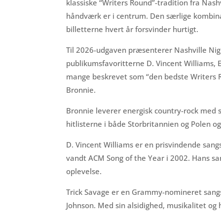
klassiske “Writers Round”-tradition fra Nash
håndværk er i centrum. Den særlige kombinat
billetterne hvert år forsvinder hurtigt.
Til 2026-udgaven præsenterer Nashville Nigh
publikumsfavoritterne D. Vincent Williams, 
mange beskrevet som “den bedste Writers Ro
Bronnie.
Bronnie leverer energisk country-rock med 
hitlisterne i både Storbritannien og Polen o
D. Vincent Williams er en prisvindende sangs
vandt ACM Song of the Year i 2002. Hans san
oplevelse.
Trick Savage er en Grammy-nomineret sangs
Johnson. Med sin alsidighed, musikalitet og