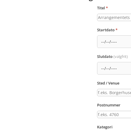
Titel
*
Startdato
*
Slutdato
(valgfrit)
Sted / Venue
Postnummer
Kategori