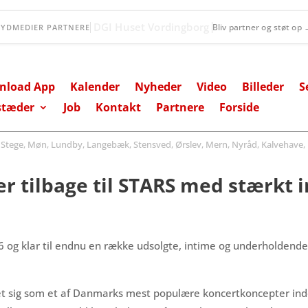
Fanefjord Torv
Bliv partner og støt op
SYDMEDIER PARTNERE
nload App
Kalender
Nyheder
Video
Billeder
S
stæder
Job
Kontakt
Partnere
Forside
ege, Møn, Lundby, Langebæk, Stensved, Ørslev, Mern, Nyråd, Kalvehave, 
r tilbage til STARS med stærkt i
026 og klar til endnu en række udsolgte, intime og underholdend
et sig som et af Danmarks mest populære koncertkoncepter ind