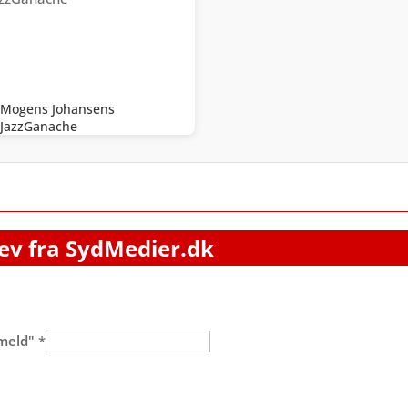
Mogens Johansens
JazzGanache
ev fra SydMedier.dk
lmeld"
*