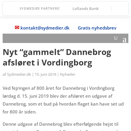
Lollands Bank
SYDMEDIER PARTNERE
✉
kontakt@sydmedier.dk
Gratis nyhedsbrev
Nyt “gammelt” Dannebrog
afsløret i Vordingborg
af
Sydmedier.dk
|
15. juni 2019
|
Nyheder
Ved fejringen af 800 året for Dannebrog i Vordingborg
lørdag d. 15. juni 2019 blev der afsløret en udgave af
Dannebrog, som et bud på hvordan flaget kan have set ud
for 800 år siden.
Denne udgave af Dannebrog blev efterfølgende hejst til