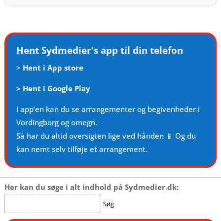
Hent Sydmedier's app til din telefon
>
Hent i App store
>
Hent i Google Play
I app’en kan du se arrangementer og begivenheder i
Vordingborg og omegn.
Så har du altid oversigten lige ved hånden 📱 Og du
kan nemt selv tilføje et arrangement.
Her kan du søge i alt indhold på Sydmedier.dk:
Søg
efter: