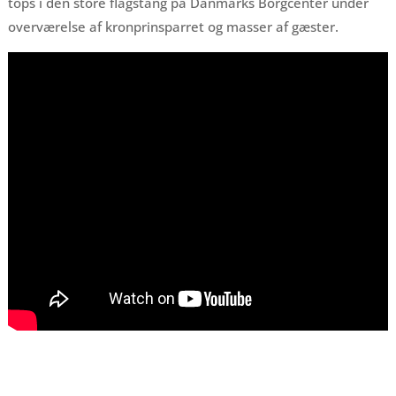
tops i den store flagstang på Danmarks Borgcenter under
overværelse af kronprinsparret og masser af gæster.