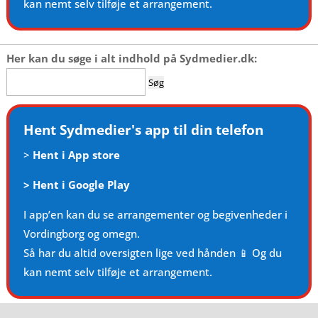
kan nemt selv tilføje et arrangement.
Her kan du søge i alt indhold på Sydmedier.dk:
Søg
efter:
Hent Sydmedier's app til din telefon
>
Hent i App store
>
Hent i Google Play
I app’en kan du se arrangementer og begivenheder i
Vordingborg og omegn.
Så har du altid oversigten lige ved hånden 📱 Og du
kan nemt selv tilføje et arrangement.