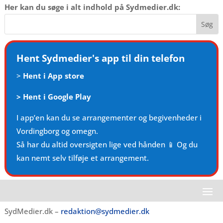
Her kan du søge i alt indhold på Sydmedier.dk:
Hent Sydmedier's app til din telefon
>
Hent i App store
>
Hent i Google Play
I app’en kan du se arrangementer og begivenheder i
Vordingborg og omegn.
Så har du altid oversigten lige ved hånden 📱 Og du
kan nemt selv tilføje et arrangement.
SydMedier.dk –
redaktion@sydmedier.dk