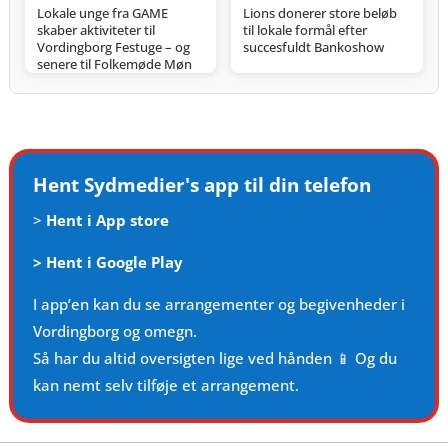
Lokale unge fra GAME
Lions donerer store beløb
skaber aktiviteter til
til lokale formål efter
Vordingborg Festuge – og
succesfuldt Bankoshow
senere til Folkemøde Møn
Hent Sydmedier's app til din telefon
>
Hent i App store
>
Hent i Google Play
I app’en kan du se arrangementer og begivenheder i
Vordingborg og omegn.
Så har du altid oversigten lige ved hånden 📱 Og du
kan nemt selv tilføje et arrangement.