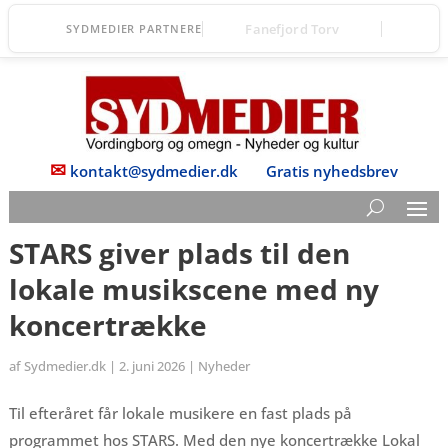
DGI Huset Vordingborg
SYDMEDIER PARTNERE
✉
kontakt@sydmedier.dk
Gratis nyhedsbrev
STARS giver plads til den
lokale musikscene med ny
koncertrække
af
Sydmedier.dk
|
2. juni 2026
|
Nyheder
Til efteråret får lokale musikere en fast plads på
programmet hos STARS. Med den nye koncertrække Lokal