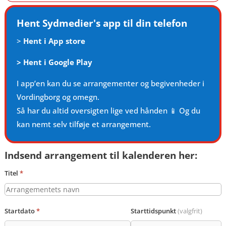
Hent Sydmedier's app til din telefon
>
Hent i App store
>
Hent i Google Play
I app’en kan du se arrangementer og begivenheder i
Vordingborg og omegn.
Så har du altid oversigten lige ved hånden 📱 Og du
kan nemt selv tilføje et arrangement.
Indsend arrangement til kalenderen her:
Titel
*
Startdato
*
Starttidspunkt
(valgfrit)