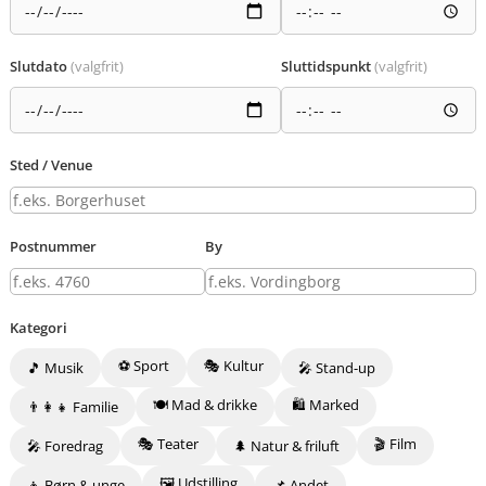
Slutdato
(valgfrit)
Sluttidspunkt
(valgfrit)
Sted / Venue
Postnummer
By
Kategori
⚽ Sport
🎭 Kultur
🎵 Musik
🎤 Stand-up
🍽️ Mad & drikke
🛍️ Marked
👨‍👩‍👧 Familie
🎭 Teater
🎬 Film
🎤 Foredrag
🌲 Natur & friluft
🖼️ Udstilling
👦 Børn & unge
📌 Andet