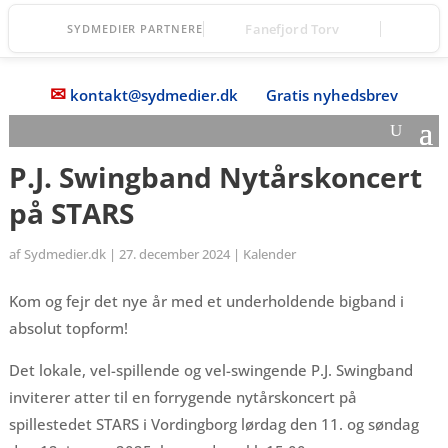
Fanefjord Torv
SYDMEDIER PARTNERE
✉
kontakt@sydmedier.dk
Gratis nyhedsbrev
P.J. Swingband Nytårskoncert
på STARS
af
Sydmedier.dk
|
27. december 2024
|
Kalender
Kom og fejr det nye år med et underholdende bigband i
absolut topform!
Det lokale, vel-spillende og vel-swingende P.J. Swingband
inviterer atter til en forrygende nytårskoncert på
spillestedet STARS i Vordingborg lørdag den 11. og søndag