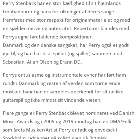
Perry Stenbäck har en stor kærlighed til sit hjemlands
troubadourer og hans fortolkninger af deres sange
fremføres med stor respekt for originalmaterialet og med
en sjælden nerve og autencitet. Repertoiret blandes med
Perrys egne iørefaldende kompositioner.
Danmark og den danske sangskat, har Perry også et godt
øje til, og han har bl.a. spillet (og spiller) sammen med
Sebastian, Allan Olsen og Erann DD.
Perrys entusiasme og instrumentale evner har ført ham
rundt i Danmark og resten af verden som turnerende
musiker, hvor han er særdeles anerkendt for sit unikke
guitarspil og ikke mindst sit vindende væsen.
Flere gange er Perry Stenbäck blevet nomineret ved Danish
Music Awards og i 2009 og 2019 modtog han en DMA/Folk
som årets Musiker/Artist Perry er født og opvokset i
Stockholm, uddannet på solistlinien på Rytmisk