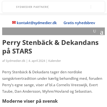
STARS
SYDMEDIER PARTNERE
✉
kontakt@sydmedier.dk
Gratis nyhedsbrev
Perry Stenbäck & Dekandans
på STARS
af
Sydmedier.dk
|
4. april 2024
|
Kalender
Perry Stenbäck & Dekadans tager den nordiske
sangskrivertradition under kærlig behandling med, foruden
Perry’s egne sange, viser af bl.a Cornelis Vreeswijk, Evert
Taube, Dan Andersson, Myhre/Hovland og Sebastian.
Moderne viser på svensk