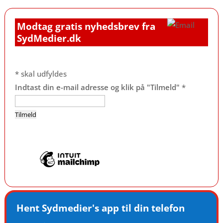
Modtag gratis nyhedsbrev fra
SydMedier.dk
*
skal udfyldes
Indtast din e-mail adresse og klik på "Tilmeld"
*
Hent Sydmedier's app til din telefon