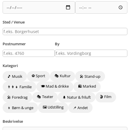
Sted / Venue
Postnummer
By
Kategori
⚽ Sport
🎭 Kultur
🎵 Musik
🎤 Stand-up
🍽️ Mad & drikke
🛍️ Marked
👨‍👩‍👧 Familie
🎭 Teater
🎬 Film
🎤 Foredrag
🌲 Natur & friluft
🖼️ Udstilling
👦 Børn & unge
📌 Andet
Beskrivelse