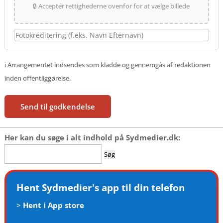
🔒 Acceptér rettighederne ovenfor for at vælge billede
ℹ️ Arrangementet indsendes som kladde og gennemgås af redaktionen
inden offentliggørelse.
Send til godkendelse
Her kan du søge i alt indhold på Sydmedier.dk:
Søg
efter:
Hent Sydmedier's app til din telefon
>
Hent i App store