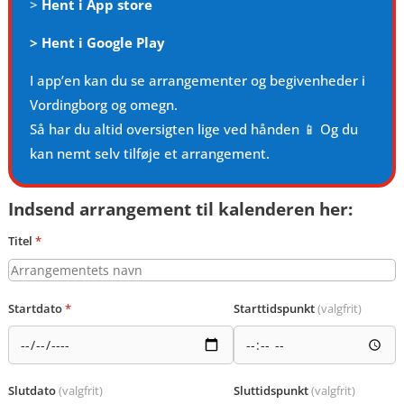
>
Hent i App store
>
Hent i Google Play
I app’en kan du se arrangementer og begivenheder i
Vordingborg og omegn.
Så har du altid oversigten lige ved hånden 📱 Og du
kan nemt selv tilføje et arrangement.
Indsend arrangement til kalenderen her:
Titel
*
Startdato
*
Starttidspunkt
(valgfrit)
Slutdato
(valgfrit)
Sluttidspunkt
(valgfrit)