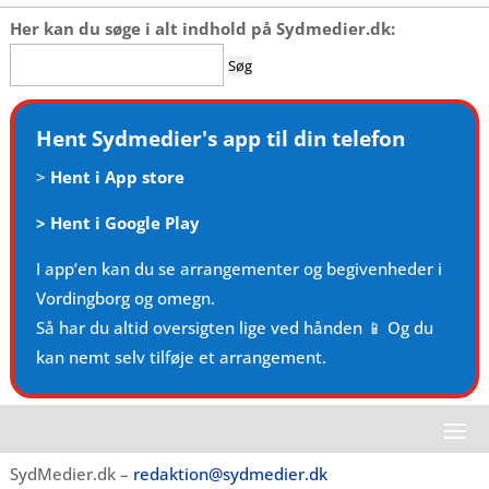
Her kan du søge i alt indhold på Sydmedier.dk:
Søg
efter:
Hent Sydmedier's app til din telefon
>
Hent i App store
>
Hent i Google Play
I app’en kan du se arrangementer og begivenheder i
Vordingborg og omegn.
Så har du altid oversigten lige ved hånden 📱 Og du
kan nemt selv tilføje et arrangement.
SydMedier.dk –
redaktion@sydmedier.dk