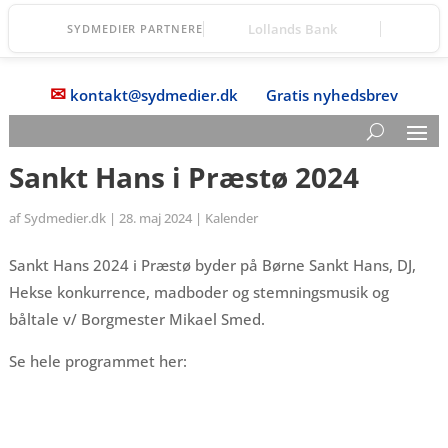
Fanefjord Torv
SYDMEDIER PARTNERE
✉
kontakt@sydmedier.dk
Gratis nyhedsbrev
Sankt Hans i Præstø 2024
af
Sydmedier.dk
|
28. maj 2024
|
Kalender
Sankt Hans 2024 i Præstø byder på Børne Sankt Hans, DJ,
Hekse konkurrence, madboder og stemningsmusik og
båltale v/ Borgmester Mikael Smed.
Se hele programmet her: