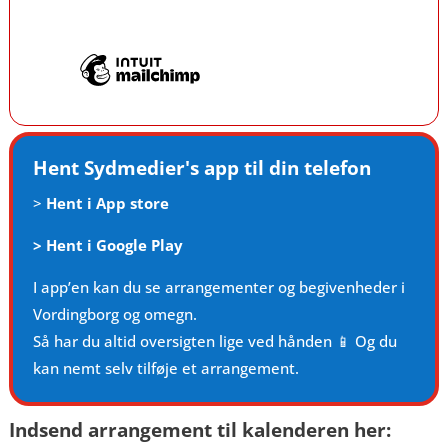
Hent Sydmedier's app til din telefon
>
Hent i App store
>
Hent i Google Play
I app’en kan du se arrangementer og begivenheder i
Vordingborg og omegn.
Så har du altid oversigten lige ved hånden 📱 Og du
kan nemt selv tilføje et arrangement.
Indsend arrangement til kalenderen her: