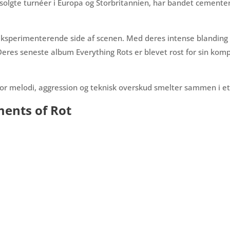
lgte turnéer i Europa og Storbritannien, har bandet cementer
sperimenterende side af scenen. Med deres intense blanding af
Deres seneste album Everything Rots er blevet rost for sin komp
r melodi, aggression og teknisk overskud smelter sammen i et 
ments of Rot