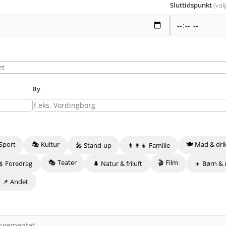
Sluttidspunkt
(valg
By
Sport
🎭 Kultur
🍽️ Mad & dri
🎤 Stand-up
👨‍👩‍👧 Familie
🎭 Teater
🎬 Film
🎤 Foredrag
🌲 Natur & friluft
👦 Børn &
📌 Andet