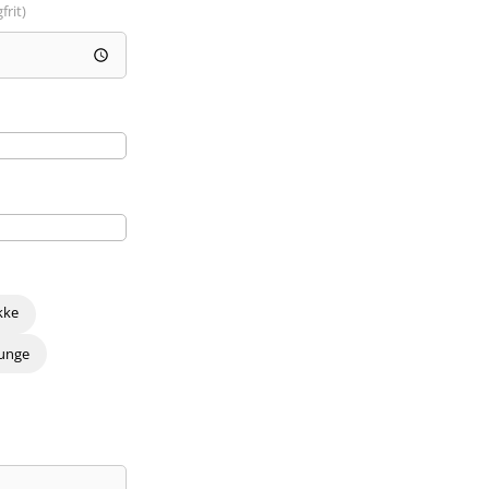
frit)
kke
 unge