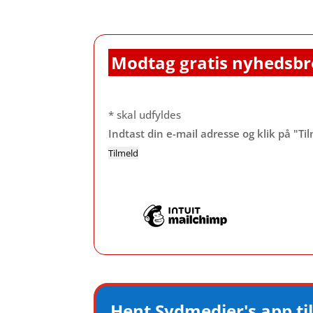
Modtag gratis nyhedsbr
*
skal udfyldes
Indtast din e-mail adresse og klik på "Ti
Hent Sydmedier's app til