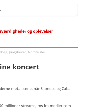
 →
eværdigheder og oplevelser
Bogø, Jungshoved, Nordfalster
ine koncert
oderne metalscene, når Siamese og Cabal
0 millioner streams, ros fra medier som