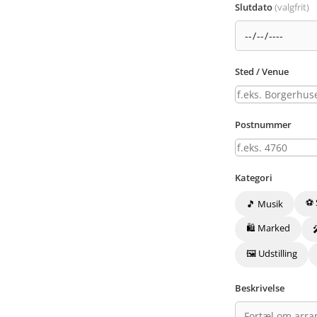
Slutdato
(valgfrit)
Sted / Venue
Postnummer
Kategori
⚽ 
🎵 Musik
🛍️ Marked
🖼️ Udstilling
Beskrivelse