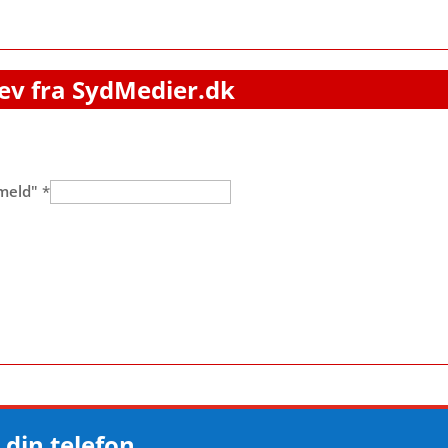
ev fra SydMedier.dk
lmeld"
*
 din telefon