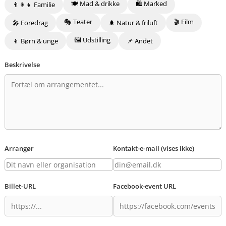
🍽️ Mad & drikke
🛍️ Marked
👨‍👩‍👧 Familie
🎭 Teater
🎬 Film
🎤 Foredrag
🌲 Natur & friluft
🖼️ Udstilling
👦 Børn & unge
📌 Andet
Beskrivelse
Arrangør
Kontakt-e-mail (vises ikke)
Billet-URL
Facebook-event URL