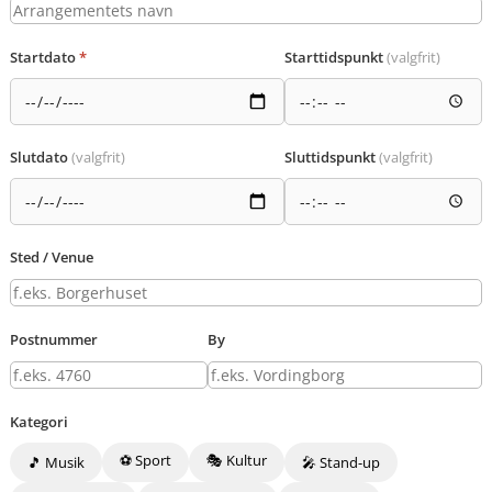
Startdato
*
Starttidspunkt
(valgfrit)
Slutdato
(valgfrit)
Sluttidspunkt
(valgfrit)
Sted / Venue
Postnummer
By
Kategori
⚽ Sport
🎭 Kultur
🎵 Musik
🎤 Stand-up