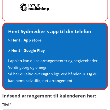
Hent Sydmedier's app til din telefon
>
Hent i App store
>
Hent i Google Play
I app’en kan du se arrangementer og begivenheder i
Vordingborg og omegn.
Så har du altid oversigten lige ved hånden 📱 Og du
kan nemt selv tilføje et arrangement.
Indsend arrangement til kalenderen her:
Titel
*