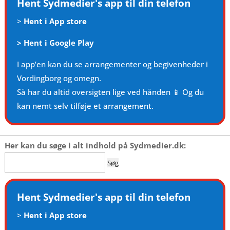
Hent Sydmedier's app til din telefon
>
Hent i App store
>
Hent i Google Play
I app’en kan du se arrangementer og begivenheder i
Vordingborg og omegn.
Så har du altid oversigten lige ved hånden 📱 Og du
kan nemt selv tilføje et arrangement.
Her kan du søge i alt indhold på Sydmedier.dk:
Søg
efter:
Hent Sydmedier's app til din telefon
>
Hent i App store