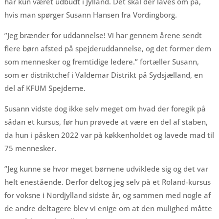
har kun været udbudt i Jylland. Det skal der laves om på,
hvis man spørger Susann Hansen fra Vordingborg.
”Jeg brænder for uddannelse! Vi har gennem årene sendt
flere børn afsted på spejderuddannelse, og det former dem
som mennesker og fremtidige ledere.” fortæller Susann,
som er distriktchef i Valdemar Distrikt på Sydsjælland, en
del af KFUM Spejderne.
Susann vidste dog ikke selv meget om hvad der foregik på
sådan et kursus, før hun prøvede at være en del af staben,
da hun i påsken 2022 var på køkkenholdet og lavede mad til
75 mennesker.
”Jeg kunne se hvor meget børnene udviklede sig og det var
helt enestående. Derfor deltog jeg selv på et Roland-kursus
for voksne i Nordjylland sidste år, og sammen med nogle af
de andre deltagere blev vi enige om at den mulighed måtte