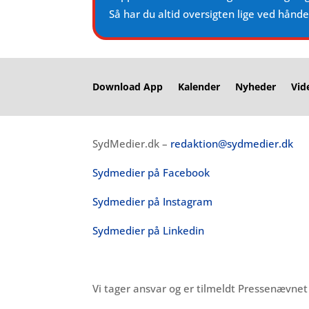
Så har du altid oversigten lige ved hånd
Download App
Kalender
Nyheder
Vid
SydMedier.dk –
redaktion@sydmedier.dk
Sydmedier på Facebook
Sydmedier på Instagram
Sydmedier på Linkedin
Vi tager ansvar og er tilmeldt Pressenævne