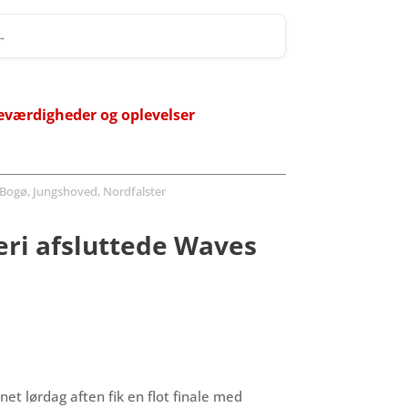
 →
eværdigheder og oplevelser
Bogø, Jungshoved, Nordfalster
eri afsluttede Waves
t lørdag aften fik en flot finale med