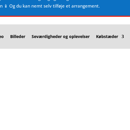
en 📱 Og du kan nemt selv tilføje et arrangement.
eo
Billeder
Seværdigheder og oplevelser
Købstæder
t