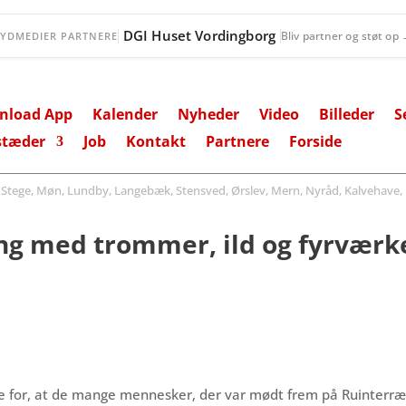
STARS
Bliv partner og støt op
SYDMEDIER PARTNERE
nload App
Kalender
Nyheder
Video
Billeder
S
stæder
Job
Kontakt
Partnere
Forside
ege, Møn, Lundby, Langebæk, Stensved, Ørslev, Mern, Nyråd, Kalvehave, 
ing med trommer, ild og fyrværk
 for, at de mange mennesker, der var mødt frem på Ruinterræne