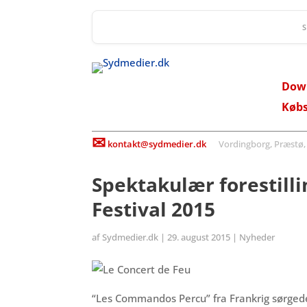
Dow
Køb
✉
kontakt@sydmedier.dk
Vordingborg, Præstø, St
Spektakulær forestill
Festival 2015
af
Sydmedier.dk
|
29. august 2015
|
Nyheder
“Les Commandos Percu” fra Frankrig sørgede