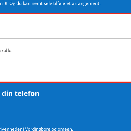
en 📱 Og du kan nemt selv tilføje et arrangement.
er.dk:
 din telefon
givenheder i Vordingborg og omegn.