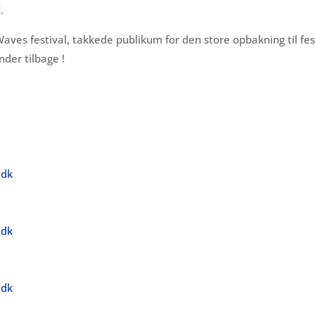
.
 Waves festival, takkede publikum for den store opbakning til f
nder tilbage !
.dk
.dk
.dk