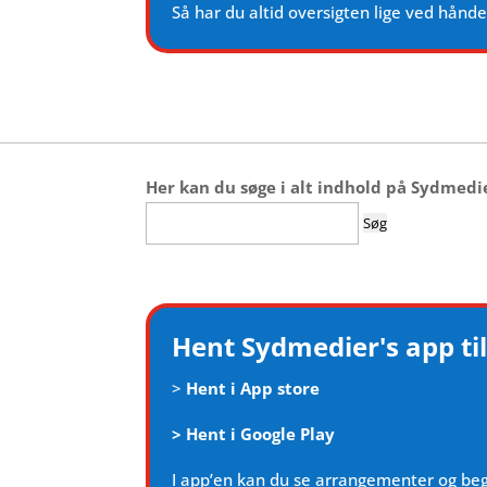
Så har du altid oversigten lige ved hånd
Her kan du søge i alt indhold på Sydmedi
Søg
efter:
Hent Sydmedier's app til
>
Hent i App store
>
Hent i Google Play
I app’en kan du se arrangementer og be