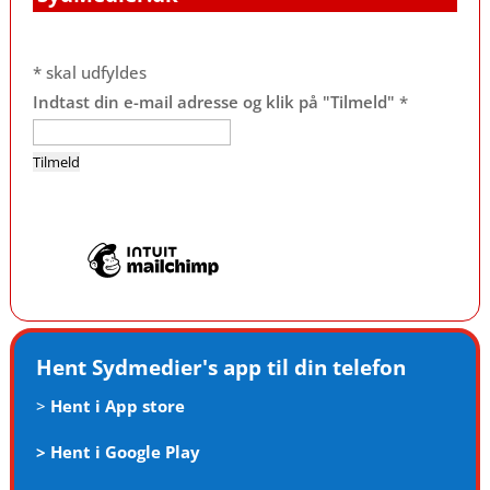
*
skal udfyldes
Indtast din e-mail adresse og klik på "Tilmeld"
*
Hent Sydmedier's app til din telefon
>
Hent i App store
>
Hent i Google Play