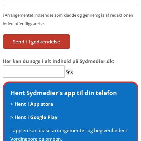
ℹ️ Arrangementet indsendes som kladde og gennemgås af redaktionen
inden offentliggørelse.
Send til godkendelse
Her kan du søge i alt indhold på Sydmedier.dk:
Søg
efter:
Hent Sydmedier's app til din telefon
>
Hent i App store
>
Hent i Google Play
I app’en kan du se arrangementer og begivenheder i
Vordingborg og omegn.