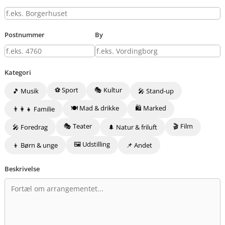
Postnummer
By
Kategori
⚽ Sport
🎭 Kultur
🎵 Musik
🎤 Stand-up
🍽️ Mad & drikke
🛍️ Marked
👨‍👩‍👧 Familie
🎭 Teater
🎬 Film
🎤 Foredrag
🌲 Natur & friluft
🖼️ Udstilling
👦 Børn & unge
📌 Andet
Beskrivelse