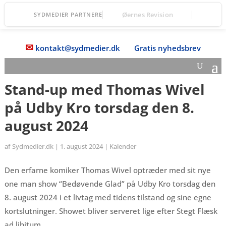
Lollands Bank
SYDMEDIER PARTNERE
✉
kontakt@sydmedier.dk
Gratis nyhedsbrev
Stand-up med Thomas Wivel
på Udby Kro torsdag den 8.
august 2024
af
Sydmedier.dk
|
1. august 2024
|
Kalender
Den erfarne komiker Thomas Wivel optræder med sit nye
one man show “Bedøvende Glad” på Udby Kro torsdag den
8. august 2024 i et livtag med tidens tilstand og sine egne
kortslutninger. Showet bliver serveret lige efter Stegt Flæsk
ad libitum.