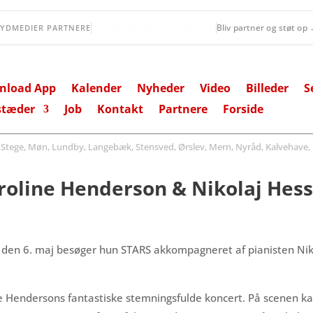
Fanefjord Torv
Bliv partner og støt op
SYDMEDIER PARTNERE
nload App
Kalender
Nyheder
Video
Billeder
S
stæder
Job
Kontakt
Partnere
Forside
ege, Møn, Lundby, Langebæk, Stensved, Ørslev, Mern, Nyråd, Kalvehave, 
roline Henderson & Nikolaj Hes
g den 6. maj besøger hun STARS akkompagneret af pianisten Nik
ne Hendersons fantastiske stemningsfulde koncert. På scenen ka