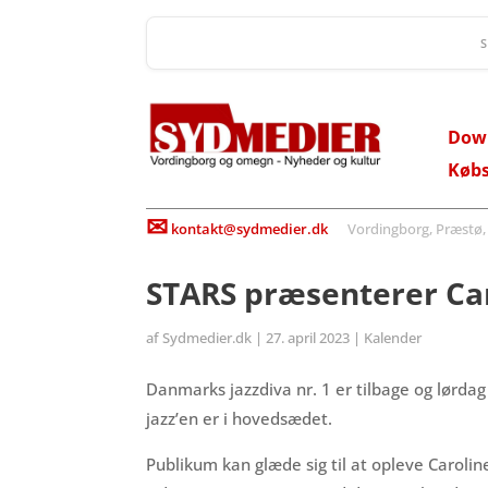
Dow
Køb
✉
kontakt@sydmedier.dk
Vordingborg, Præstø, St
STARS præsenterer Ca
af
Sydmedier.dk
|
27. april 2023
|
Kalender
Danmarks jazzdiva nr. 1 er tilbage og lørda
jazz’en er i hovedsædet.
Publikum kan glæde sig til at opleve Caroli