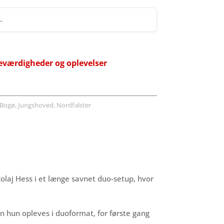
 →
eværdigheder og oplevelser
Bogø, Jungshoved, Nordfalster
s
olaj Hess i et længe savnet duo-setup, hvor
n hun opleves i duoformat, for første gang