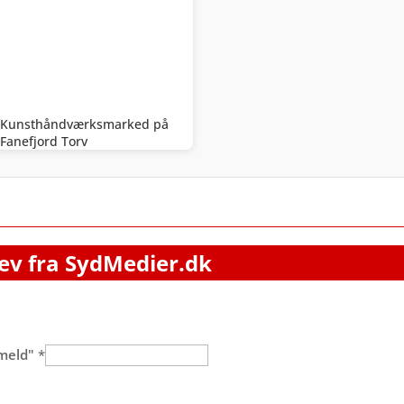
Kunsthåndværksmarked på
Fanefjord Torv
ev fra SydMedier.dk
lmeld"
*