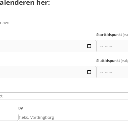
alenderen her:
Starttidspunkt
(va
Sluttidspunkt
(valg
By