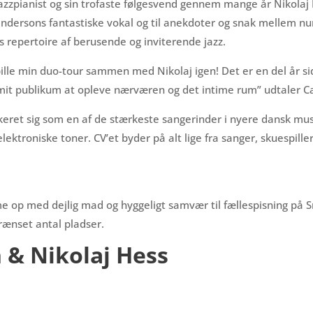
zpianist og sin trofaste følgesvend gennem mange år Nikolaj 
ndersons fantastiske vokal og til anekdoter og snak mellem nu
repertoire af berusende og inviterende jazz.
ille min duo-tour sammen med Nikolaj igen! Det er en del år sid
mit publikum at opleve nærværen og det intime rum” udtaler C
et sig som en af de stærkeste sangerinder i nyere dansk musi
elektroniske toner. CV’et byder på alt lige fra sanger, skuespill
 op med dejlig mad og hyggeligt samvær til fællespisning på Sma
rænset antal pladser.
 & Nikolaj Hess