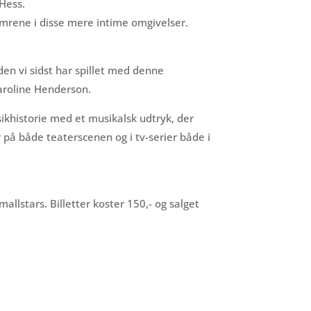
Hess.
mrene i disse mere intime omgivelser.
en vi sidst har spillet med denne
aroline Henderson.
khistorie med et musikalsk udtryk, der
er på både teaterscenen og i tv-serier både i
llstars. Billetter koster 150,- og salget