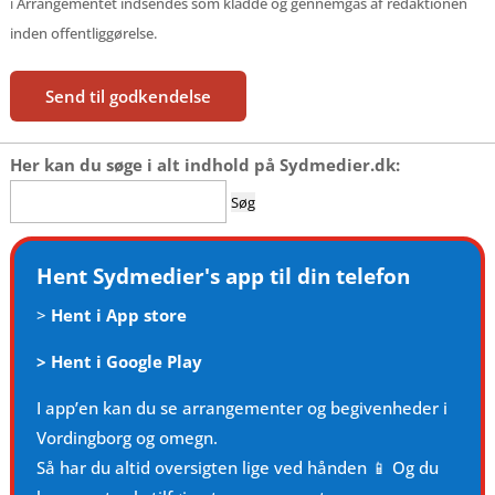
ℹ️ Arrangementet indsendes som kladde og gennemgås af redaktionen
inden offentliggørelse.
Send til godkendelse
Her kan du søge i alt indhold på Sydmedier.dk:
Søg
efter:
Hent Sydmedier's app til din telefon
>
Hent i App store
>
Hent i Google Play
I app’en kan du se arrangementer og begivenheder i
Vordingborg og omegn.
Så har du altid oversigten lige ved hånden 📱 Og du