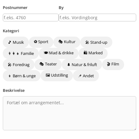
Postnummer
By
Kategori
⚽ Sport
🎭 Kultur
🎵 Musik
🎤 Stand-up
🍽️ Mad & drikke
🛍️ Marked
👨‍👩‍👧 Familie
🎭 Teater
🎬 Film
🎤 Foredrag
🌲 Natur & friluft
🖼️ Udstilling
👦 Børn & unge
📌 Andet
Beskrivelse