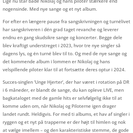
Lige nu står både Nikolaj og hans piloter stærkere end
nogensinde. Med nye sange og et nyt album.
For efter en længere pause fra sangskrivningen og turnélivet
har sangskriveren i dén grad taget revanche og leverer
endnu en gang skudsikre sange og koncerter. Begge dele
blev kraftigt understreget i 2023, hvor tre nye singler så
dagens lys, og én turné blev til to. Og med de nye sange og
det kommende album i lommen er Nikolaj og hans
velspillende piloter klar til at fortsætte deres optur i 2024.
Succes-singlen ’Unge Hjerter’, der har været i rotation på DR
i 6 måneder, er blandt de sange, du kan opleve LIVE, men
bagkataloget med de gamle hits er selvfølgelig ikke til at
komme uden om, når Nikolaj og Piloterne igen drager
landet rundt. Heldigvis. For med ti albums, et hav af singler i
ryggen og et nyt på trapperne er der højt til himlen og nok
at vælge imellem – og den karakteristiske stemme, de gode