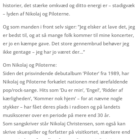
historier, det stærke omkvæd og ditto energi er – stadigvæk
– lyden af Nikolaj og Piloterne.
Og som manden i front selv siger: ”Jeg elsker at lave det, jeg
er bedst til, og at så mange folk kommer til mine koncerter,
er jo en kæmpe gave. Det store gennembrud behøver jeg
ikke gentage – jeg har jo været der…”
Om Nikolaj og Piloterne:
Siden det prisvindende debutalbum ’Piloter’ fra 1989, har
Nikolaj og Piloterne forkælet nationen med iørefaldende
pop/rock-sange. Hits som ’Du er min’, ’Engel’, ’Ridder af
kærligheden’, ’Kommer nok hjem’ – for at nævne nogle
stykker – har fået deres plads i radioen og på landets
musikscener over en periode på mere end 30 år.
Som sangskriver står Nikolaj Christensen, som også kan
skrive skuespiller og forfatter på visitkortet, stærkere end