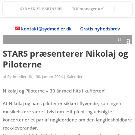
TOPmanager A/S
SYDMEDIER PARTNERE
✉
kontakt@sydmedier.dk
Gratis nyhedsbrev
STARS præsenterer Nikolaj og
Piloterne
af
Sydmedier.dk
|
30. januar 2024
|
Kalender
Nikolaj og Piloterne – 30 år med hits i kufferten!
At Nikolaj og hans piloter er sikkert flyvende, kan ingen
musikelskere være i tvivl om. Hit på hit og udsolgte
koncerter er et par af nøgleordene om den langtidsholdbare
rock-leverandør.