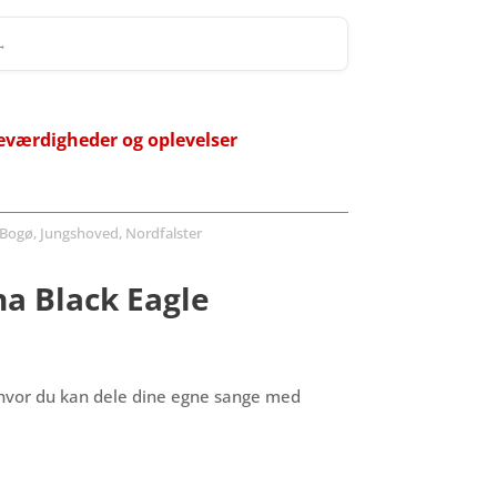
 →
eværdigheder og oplevelser
Bogø, Jungshoved, Nordfalster
na Black Eagle
, hvor du kan dele dine egne sange med