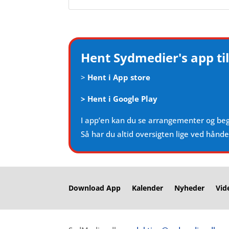
Hent Sydmedier's app til
>
Hent i App store
>
Hent i Google Play
I app’en kan du se arrangementer og be
Så har du altid oversigten lige ved hånd
Download App
Kalender
Nyheder
Vid