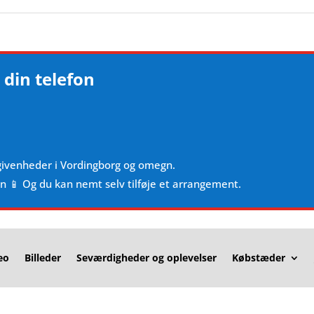
 din telefon
givenheder i Vordingborg og omegn.
en 📱 Og du kan nemt selv tilføje et arrangement.
eo
Billeder
Seværdigheder og oplevelser
Købstæder