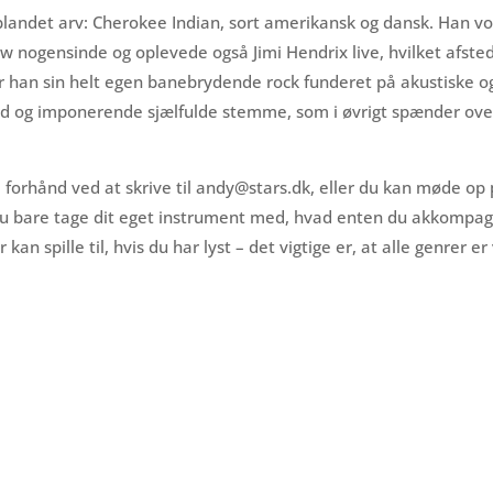
blandet arv: Cherokee Indian, sort amerikansk og dansk. Han
how nogensinde og oplevede også Jimi Hendrix live, hvilket afst
r han sin helt egen banebrydende rock funderet på akustiske og
ed og imponerende sjælfulde stemme, som i øvrigt spænder over
 på forhånd ved at skrive til andy@stars.dk, eller du kan møde op
 du bare tage dit eget instrument med, hvad enten du akkompagn
n spille til, hvis du har lyst – det vigtige er, at alle genrer 