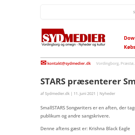
Dow
Køb
✉
kontakt@sydmedier.dk
Vordingborg, Præstø, St
STARS præsenterer Sma
af
Sydmedier.dk
|
11. juni 2021
|
Nyheder
SmallSTARS Songwriters er en aften, der tag
publikum og andre sangskrivere.
Denne aftens gæst er: Krishna Black Eagle