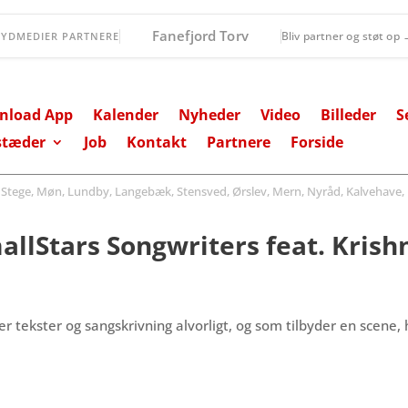
TOPmanager A/S
Bliv partner og støt op
SYDMEDIER PARTNERE
nload App
Kalender
Nyheder
Video
Billeder
S
stæder
Job
Kontakt
Partnere
Forside
ege, Møn, Lundby, Langebæk, Stensved, Ørslev, Mern, Nyråd, Kalvehave, 
llStars Songwriters feat. Krish
er tekster og sangskrivning alvorligt, og som tilbyder en scene