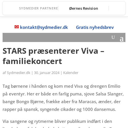
Øernes Revision
SYDMEDIER PARTNERE
✉
kontakt@sydmedier.dk
Gratis nyhedsbrev
STARS præsenterer Viva –
familiekoncert
af
Sydmedier.dk
|
30. januar 2024
|
Kalender
Tag børnene i hånden og kom med Viva og drengen Emilio
på eventyr. Her er både en farlig puma, sjove Salsa Slanger,
bange Bongo Bjørne, frække aber fra Maracas, ænder, der
rapper på spansk, syngende cikader og 1000 dansemus.
Via sangene og rytmerne bliver publikum indført i den