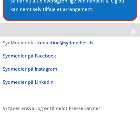
Så har du altid oversigten lige ved hånden 📱 Og du
kan nemt selv tilføje et arrangement.
SydMedier.dk –
redaktion@sydmedier.dk
Sydmedier på Facebook
Sydmedier på Instagram
Sydmedier på Linkedin
Vi tager ansvar og er tilmeldt Pressenævnet