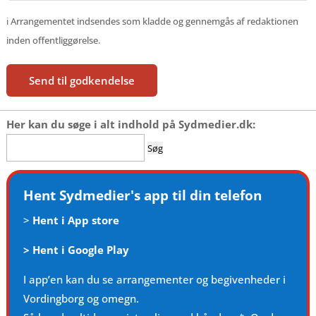
ℹ️ Arrangementet indsendes som kladde og gennemgås af redaktionen
inden offentliggørelse.
Send til godkendelse
Her kan du søge i alt indhold på Sydmedier.dk:
Søg
efter:
Hent Sydmedier's app til din telefon
>
Hent i App store
>
Hent i Google Play
I app’en kan du se arrangementer og begivenheder i
Vordingborg og omegn.