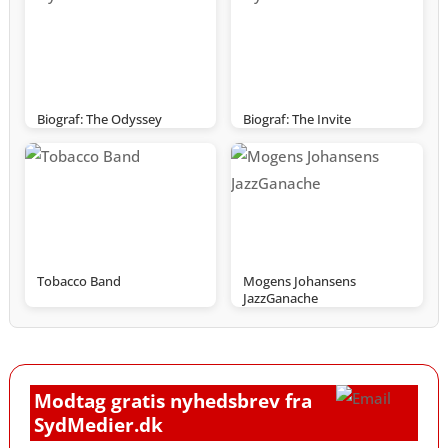
Biograf: The Odyssey
Biograf: The Invite
Tobacco Band
Mogens Johansens
JazzGanache
Modtag gratis nyhedsbrev fra
SydMedier.dk