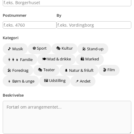
Postnummer
By
Kategori
⚽ Sport
🎭 Kultur
🎵 Musik
🎤 Stand-up
🍽️ Mad & drikke
🛍️ Marked
👨‍👩‍👧 Familie
🎭 Teater
🎬 Film
🎤 Foredrag
🌲 Natur & friluft
🖼️ Udstilling
👦 Børn & unge
📌 Andet
Beskrivelse