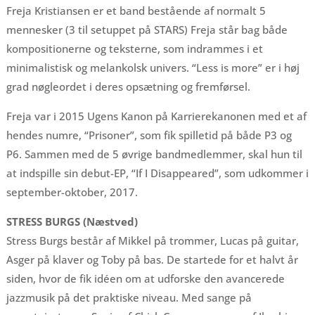
Freja Kristiansen er et band bestående af normalt 5
mennesker (3 til setuppet på STARS) Freja står bag både
kompositionerne og teksterne, som indrammes i et
minimalistisk og melankolsk univers. “Less is more” er i høj
grad nøgleordet i deres opsætning og fremførsel.
Freja var i 2015 Ugens Kanon på Karrierekanonen med et af
hendes numre, “Prisoner”, som fik spilletid på både P3 og
P6. Sammen med de 5 øvrige bandmedlemmer, skal hun til
at indspille sin debut-EP, “If I Disappeared”, som udkommer i
september-oktober, 2017.
STRESS BURGS (Næstved)
Stress Burgs består af Mikkel på trommer, Lucas på guitar,
Asger på klaver og Toby på bas. De startede for et halvt år
siden, hvor de fik idéen om at udforske den avancerede
jazzmusik på det praktiske niveau. Med sange på