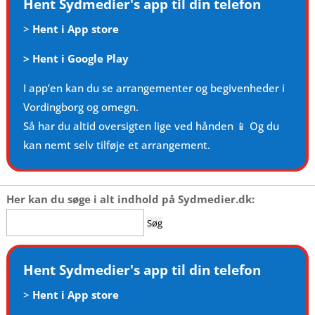
Hent Sydmedier's app til din telefon
>
Hent i App store
>
Hent i Google Play
I app’en kan du se arrangementer og begivenheder i
Vordingborg og omegn.
Så har du altid oversigten lige ved hånden 📱 Og du
kan nemt selv tilføje et arrangement.
Her kan du søge i alt indhold på Sydmedier.dk:
Søg
efter:
Hent Sydmedier's app til din telefon
>
Hent i App store