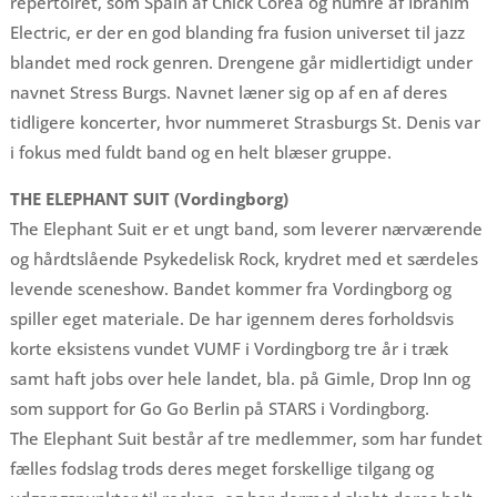
repertoiret, som Spain af Chick Corea og numre af Ibrahim
Electric, er der en god blanding fra fusion universet til jazz
blandet med rock genren. Drengene går midlertidigt under
navnet Stress Burgs. Navnet læner sig op af en af deres
tidligere koncerter, hvor nummeret Strasburgs St. Denis var
i fokus med fuldt band og en helt blæser gruppe.
THE ELEPHANT SUIT (Vordingborg)
The Elephant Suit er et ungt band, som leverer nærværende
og hårdtslående Psykedelisk Rock, krydret med et særdeles
levende sceneshow. Bandet kommer fra Vordingborg og
spiller eget materiale. De har igennem deres forholdsvis
korte eksistens vundet VUMF i Vordingborg tre år i træk
samt haft jobs over hele landet, bla. på Gimle, Drop Inn og
som support for Go Go Berlin på STARS i Vordingborg.
The Elephant Suit består af tre medlemmer, som har fundet
fælles fodslag trods deres meget forskellige tilgang og