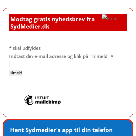
Modtag gratis nyhedsbrev fra
SydMedier.dk
*
skal udfyldes
Indtast din e-mail adresse og klik på "Tilmeld"
*
Hent Sydmedier's app til din telefon