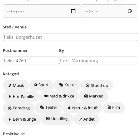
Sted / Venue
Postnummer
By
Kategori
⚽ Sport
🎭 Kultur
🎵 Musik
🎤 Stand-up
🍽️ Mad & drikke
🛍️ Marked
👨‍👩‍👧 Familie
🎭 Teater
🎬 Film
🎤 Foredrag
🌲 Natur & friluft
🖼️ Udstilling
👦 Børn & unge
📌 Andet
Beskrivelse