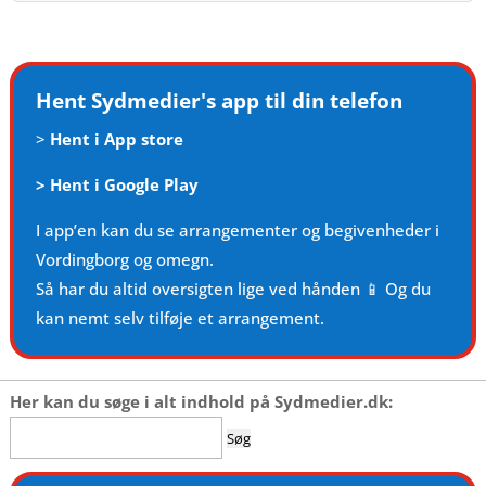
Hent Sydmedier's app til din telefon
>
Hent i App store
>
Hent i Google Play
I app’en kan du se arrangementer og begivenheder i
Vordingborg og omegn.
Så har du altid oversigten lige ved hånden 📱 Og du
kan nemt selv tilføje et arrangement.
Her kan du søge i alt indhold på Sydmedier.dk:
Søg
efter: