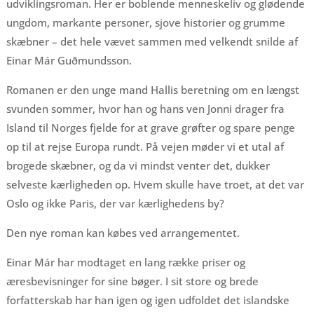
udviklingsroman. Her er boblende menneskeliv og glødende
ungdom, markante personer, sjove historier og grumme
skæbner – det hele vævet sammen med velkendt snilde af
Einar Már Guðmundsson.
Romanen er den unge mand Hallis beretning om en længst
svunden sommer, hvor han og hans ven Jonni drager fra
Island til Norges fjelde for at grave grøfter og spare penge
op til at rejse Europa rundt. På vejen møder vi et utal af
brogede skæbner, og da vi mindst venter det, dukker
selveste kærligheden op. Hvem skulle have troet, at det var
Oslo og ikke Paris, der var kærlighedens by?
Den nye roman kan købes ved arrangementet.
Einar Már har modtaget en lang række priser og
æresbevisninger for sine bøger. I sit store og brede
forfatterskab har han igen og igen udfoldet det islandske