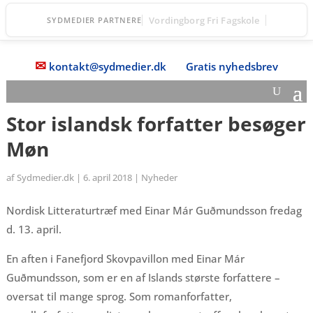
DGI Huset Vordingborg
SYDMEDIER PARTNERE
✉
kontakt@sydmedier.dk
Gratis nyhedsbrev
Stor islandsk forfatter besøger
Møn
af
Sydmedier.dk
|
6. april 2018
|
Nyheder
Nordisk Litteraturtræf med Einar Már Guðmundsson fredag
d. 13. april.
En aften i Fanefjord Skovpavillon med Einar Már
Guðmundsson, som er en af Islands største forfattere –
oversat til mange sprog. Som romanforfatter,