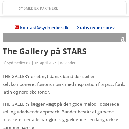
Vordingborg Fri Fagskole
SYDMEDIER PARTNERE
✉
kontakt@sydmedier.dk
Gratis nyhedsbrev
The Gallery på STARS
af
Sydmedier.dk
|
16. april 2025
|
Kalender
THE GALLERY er et nyt dansk band der spiller
selvkomponeret fusionsmusik med inspiration fra jazz, funk,
latin og nordiske toner.
THE GALLERY lægger vægt på den gode melodi, doserede
soli og udadvendt approach. Bandet består af garvede
musikere, der alle har gjort sig gældende i en lang række
sammenhænge.