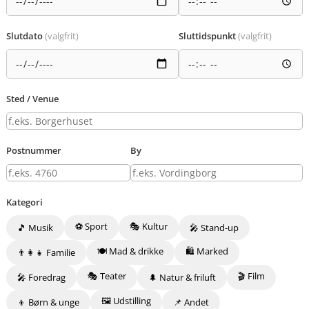
Slutdato
(valgfrit)
Sluttidspunkt
(valgfrit)
Sted / Venue
Postnummer
By
Kategori
⚽ Sport
🎭 Kultur
🎵 Musik
🎤 Stand-up
🍽️ Mad & drikke
🛍️ Marked
👨‍👩‍👧 Familie
🎭 Teater
🎬 Film
🎤 Foredrag
🌲 Natur & friluft
🖼️ Udstilling
👦 Børn & unge
📌 Andet