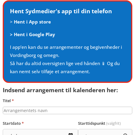
Hent Sydmedier's app til din telefon
>
Hent i App store
>
Hent i Google Play
I app’en kan du se arrangementer og begivenheder i
Vordingborg og omegn.
Så har du altid oversigten lige ved hånden 📱 Og du
kan nemt selv tilføje et arrangement.
Indsend arrangement til kalenderen her:
Titel
*
Startdato
*
Starttidspunkt
(valgfrit)