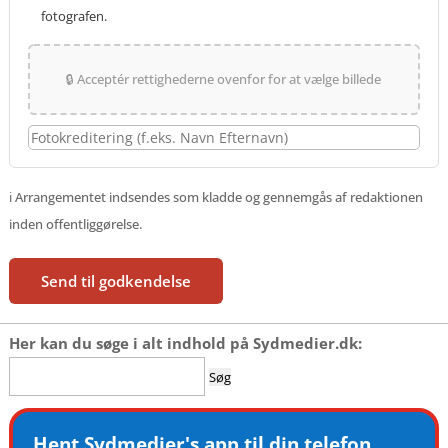
fotografen.
🔒 Acceptér rettighederne ovenfor for at vælge billede
ℹ️ Arrangementet indsendes som kladde og gennemgås af redaktionen
inden offentliggørelse.
Send til godkendelse
Her kan du søge i alt indhold på Sydmedier.dk:
Søg
efter:
Hent Sydmedier's app til din telefon