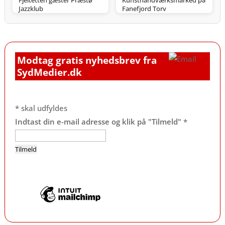
Fjeltetten gæster Præstø
Kunsthåndværksmarked på
Jazzklub
Fanefjord Torv
Modtag gratis nyhedsbrev fra
SydMedier.dk
*
skal udfyldes
Indtast din e-mail adresse og klik på "Tilmeld"
*