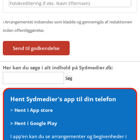
ℹ️ Arrangementet indsendes som kladde og gennemgås af redaktionen
inden offentliggørelse.
Send til godkendelse
Her kan du søge i alt indhold på Sydmedier.dk:
Søg
efter:
Hent Sydmedier's app til din telefon
>
Hent i App store
>
Hent i Google Play
I app’en kan du se arrangementer og begivenheder i