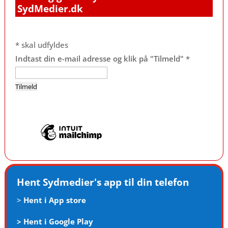
SydMedier.dk
*
skal udfyldes
Indtast din e-mail adresse og klik på "Tilmeld"
*
Hent Sydmedier's app til din telefon
>
Hent i App store
>
Hent i Google Play