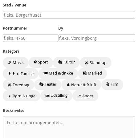
Sted / Venue
Postnummer
By
Kategori
⚽ Sport
🎭 Kultur
🎵 Musik
🎤 Stand-up
🍽️ Mad & drikke
🛍️ Marked
👨‍👩‍👧 Familie
🎭 Teater
🎬 Film
🎤 Foredrag
🌲 Natur & friluft
🖼️ Udstilling
👦 Børn & unge
📌 Andet
Beskrivelse