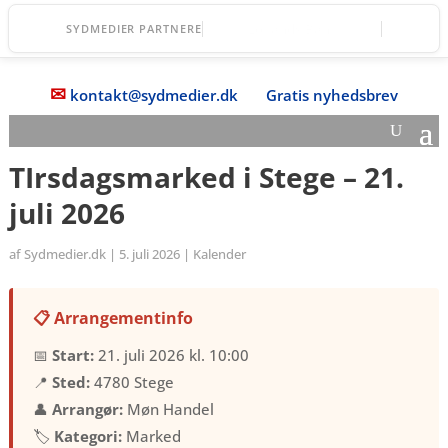
Fanefjord Torv
SYDMEDIER PARTNERE
✉
kontakt@sydmedier.dk
Gratis nyhedsbrev
TIrsdagsmarked i Stege – 21.
juli 2026
af
Sydmedier.dk
|
5. juli 2026
|
Kalender
📋 Arrangementinfo
📅
Start:
21. juli 2026 kl. 10:00
📍
Sted:
4780 Stege
👤
Arrangør:
Møn Handel
🏷️
Kategori:
Marked