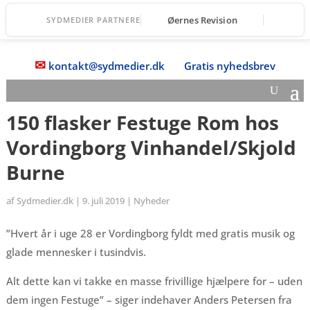
Øernes Revision
SYDMEDIER PARTNERE
✉
kontakt@sydmedier.dk
Gratis nyhedsbrev
150 flasker Festuge Rom hos
Vordingborg Vinhandel/Skjold
Burne
af
Sydmedier.dk
|
9. juli 2019
|
Nyheder
”Hvert år i uge 28 er Vordingborg fyldt med gratis musik og
glade mennesker i tusindvis.
Alt dette kan vi takke en masse frivillige hjælpere for – uden
dem ingen Festuge” – siger indehaver Anders Petersen fra