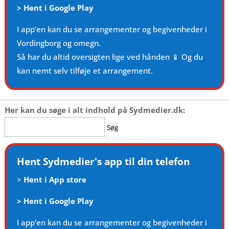
>
Hent i Google Play
I app’en kan du se arrangementer og begivenheder i
Vordingborg og omegn.
Så har du altid oversigten lige ved hånden 📱 Og du
kan nemt selv tilføje et arrangement.
Her kan du søge i alt indhold på Sydmedier.dk:
Søg
efter:
Hent Sydmedier's app til din telefon
>
Hent i App store
>
Hent i Google Play
I app’en kan du se arrangementer og begivenheder i