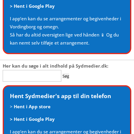
>
Hent i Google Play
I app’en kan du se arrangementer og begivenheder i
Vordingborg og omegn.
Så har du altid oversigten lige ved hånden 📱 Og du
kan nemt selv tilføje et arrangement.
Her kan du søge i alt indhold på Sydmedier.dk:
Søg
efter:
Hent Sydmedier's app til din telefon
>
Hent i App store
>
Hent i Google Play
I app’en kan du se arrangementer og begivenheder i