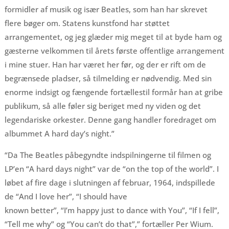
formidler af musik og især Beatles, som han har skrevet
flere bøger om. Statens kunstfond har støttet
arrangementet, og jeg glæder mig meget til at byde ham og
gæsterne velkommen til årets første offentlige arrangement
i mine stuer. Han har været her før, og der er rift om de
begrænsede pladser, så tilmelding er nødvendig. Med sin
enorme indsigt og fængende fortællestil formår han at gribe
publikum, så alle føler sig beriget med ny viden og det
legendariske orkester. Denne gang handler foredraget om
albummet A hard day’s night.”
“Da The Beatles påbegyndte indspilningerne til filmen og
LP’en “A hard days night” var de “on the top of the world”. I
løbet af fire dage i slutningen af februar, 1964, indspillede
de “And I love her”, “I should have
known better”, “I’m happy just to dance with You”, “If I fell”,
“Tell me why” og “You can’t do that”,” fortæller Per Wium.