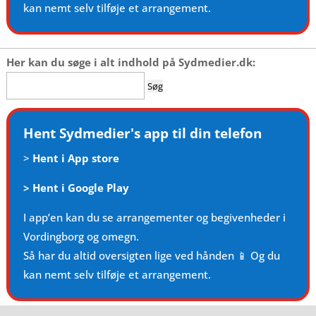
kan nemt selv tilføje et arrangement.
Her kan du søge i alt indhold på Sydmedier.dk:
Søg
efter:
Hent Sydmedier's app til din telefon
>
Hent i App store
>
Hent i Google Play
I app’en kan du se arrangementer og begivenheder i
Vordingborg og omegn.
Så har du altid oversigten lige ved hånden 📱 Og du
kan nemt selv tilføje et arrangement.