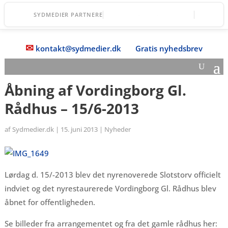
DGI Huset Vordingborg
SYDMEDIER PARTNERE
✉
kontakt@sydmedier.dk
Gratis nyhedsbrev
Åbning af Vordingborg Gl.
Rådhus – 15/6-2013
af
Sydmedier.dk
|
15. juni 2013
|
Nyheder
Lørdag d. 15/-2013 blev det nyrenoverede Slotstorv officielt
indviet og det nyrestaurerede Vordingborg Gl. Rådhus blev
åbnet for offentligheden.
Se billeder fra arrangementet og fra det gamle rådhus her: