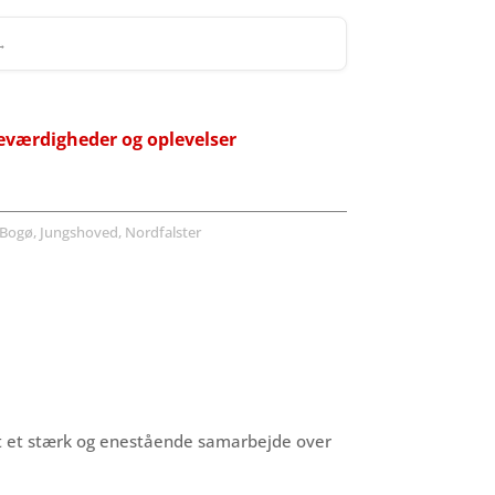
 →
eværdigheder og oplevelser
Bogø, Jungshoved, Nordfalster
aft et stærk og enestående samarbejde over