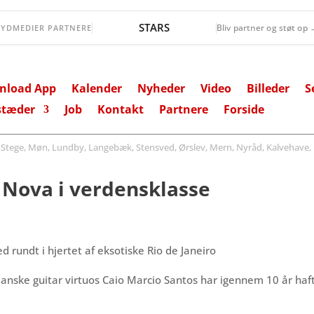
Lollands Bank
Bliv partner og støt op
SYDMEDIER PARTNERE
nload App
Kalender
Nyheder
Video
Billeder
S
stæder
Job
Kontakt
Partnere
Forside
ege, Møn, Lundby, Langebæk, Stensved, Ørslev, Mern, Nyråd, Kalvehave, 
a Nova i verdensklasse
rundt i hjertet af eksotiske Rio de Janeiro
lianske guitar virtuos Caio Marcio Santos har igennem 10 år h