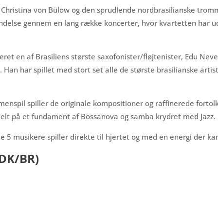
Christina von Bülow og den sprudlende nordbrasilianske trom
delse gennem en lang række koncerter, hvor kvartetten har ud
ret en af Brasiliens største saxofonister/fløjtenister, Edu Nev
. Han har spillet med stort set alle de største brasilianske arti
spil spiller de originale kompositioner og raffinerede fortolk
melt på et fundament af Bossanova og samba krydret med Jazz.
5 musikere spiller direkte til hjertet og med en energi der kan 
(DK/BR)