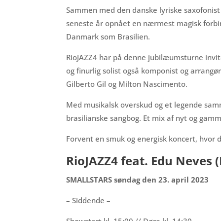
Sammen med den danske lyriske saxofonist 
seneste år opnået en nærmest magisk forbin
Danmark som Brasilien.
RioJAZZ4 har på denne jubilæumsturne invite
og finurlig solist også komponist og arrangør
Gilberto Gil og Milton Nascimento.
Med musikalsk overskud og et legende sammen
brasilianske sangbog. Et mix af nyt og gam
Forvent en smuk og energisk koncert, hvor de 
RioJAZZ4 feat. Edu Neves 
SMALLSTARS søndag den 23. april 2023
– Siddende –
Showstart kl. 15:00 // Døre kl. 14:30