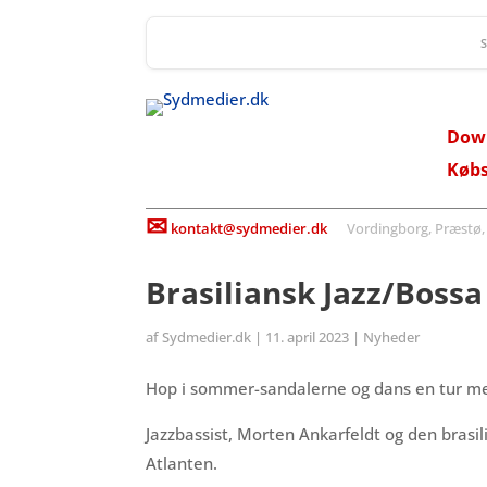
Dow
Køb
✉
kontakt@sydmedier.dk
Vordingborg, Præstø, St
Brasiliansk Jazz/Boss
af
Sydmedier.dk
|
11. april 2023
|
Nyheder
Hop i sommer-sandalerne og dans en tur med 
Jazzbassist, Morten Ankarfeldt og den brasi
Atlanten.