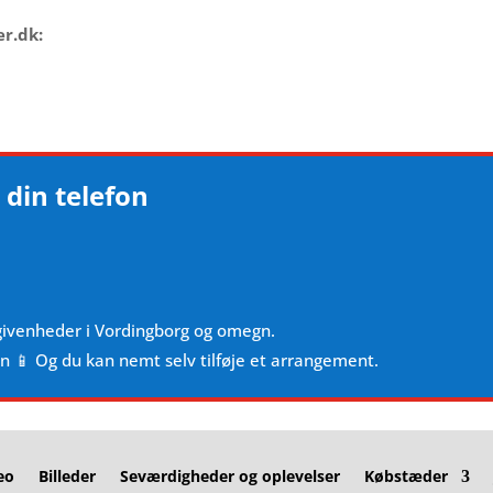
er.dk:
 din telefon
givenheder i Vordingborg og omegn.
en 📱 Og du kan nemt selv tilføje et arrangement.
eo
Billeder
Seværdigheder og oplevelser
Købstæder